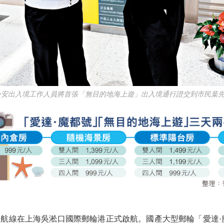
海公安出入境工作人員將首張「無目的地海上遊」出入境通行證交到市民葉先
線在上海吳淞口國際郵輪港正式啟航。國產大型郵輪「愛達·魔都