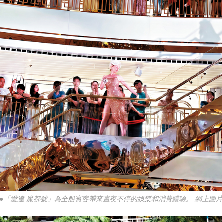
●「愛達·魔都號」為全船賓客帶來晝夜不停的娛樂和消費體驗。 網上圖