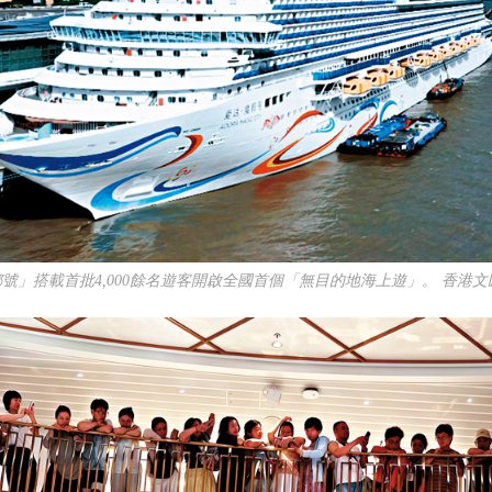
都號」搭載首批4,000餘名遊客開啟全國首個「無目的地海上遊」。 香港