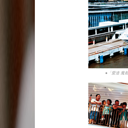
●「愛達·魔