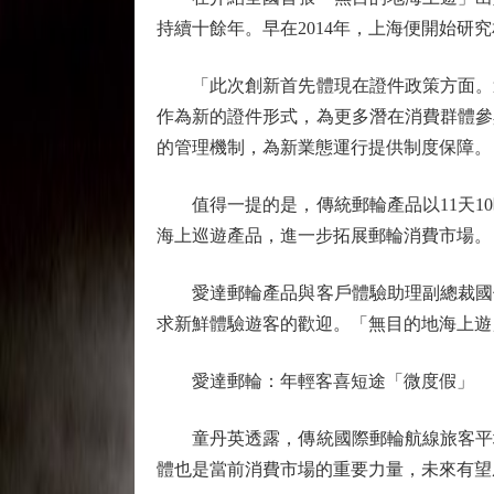
持續十餘年。早在2014年，上海便開始
「此次創新首先體現在證件政策方面。過
作為新的證件形式，為更多潛在消費群體參
的管理機制，為新業態運行提供制度保障。
值得一提的是，傳統郵輪產品以11天10
海上巡遊產品，進一步拓展郵輪消費市場。
愛達郵輪產品與客戶體驗助理副總裁國佳
求新鮮體驗遊客的歡迎。「無目的地海上遊
愛達郵輪：年輕客喜短途「微度假」
童丹英透露，傳統國際郵輪航線旅客平均年
體也是當前消費市場的重要力量，未來有望