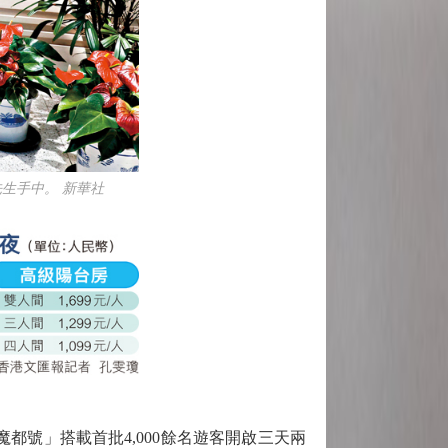
生手中。 新華社
號」搭載首批4,000餘名遊客開啟三天兩