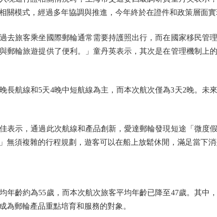
研究相關模式，經過多年協調與推進，今年終於在證件和政策層面
去旅客乘坐國際郵輪通常需要持護照出行，而在國家移民管理
與郵輪旅遊提供了便利。」童丹英表示，其次是在管理機制上
晚長航線和5天4晚中短航線為主，而本次航次僅為3天2晚。未來
表示，通過此次航線和產品創新，愛達郵輪發現短途「微度假
」無須複雜的行程規劃，遊客可以在船上放鬆休閒，滿足當下消
齡約為55歲，而本次航次旅客平均年齡已降至47歲。其中，3
成為郵輪產品重點培育和服務的對象。