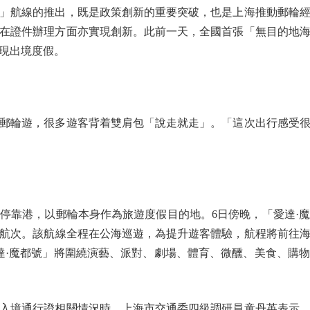
」航線的推出，既是政策創新的重要突破，也是上海推動郵輪
在證件辦理方面亦實現創新。此前一天，全國首張「無目的地
現出境度假。
輪遊，很多遊客背着雙肩包「說走就走」。「這次出行感受很
靠港，以郵輪本身作為旅遊度假目的地。6日傍晚，「愛達·魔
」航次。該航線全程在公海巡遊，為提升遊客體驗，航程將前往
愛達·魔都號」將圍繞演藝、派對、劇場、體育、微醺、美食、購
境通行證相關情況時，上海市交通委四級調研員童丹英表示，