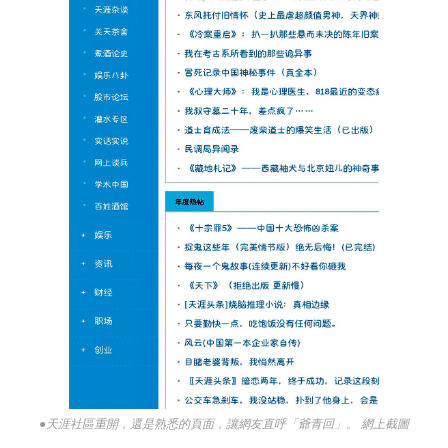
●天涯社區重開，還是熟悉的頁面，讓網友直呼「爺青回」。 網上截圖