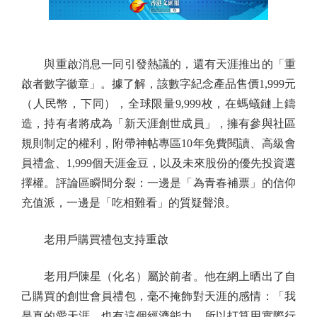
與重啟消息一同引發熱議的，還有天涯推出的「重
啟者數字徽章」。據了解，該數字紀念產品售價1,999元
（人民幣，下同），全球限量9,999枚，在螞蟻鏈上鑄
造，持有者將成為「新天涯創世成員」，擁有參與社區
規則制定的權利，附帶神帖專區10年免費閱讀、高級會
員禮盒、1,999個天涯金豆，以及未來股份的優先投資選
擇權。評論區瞬間分裂：一邊是「為青春補票」的信仰
充值派，一邊是「吃相難看」的質疑聲浪。
老用戶購買禮包支持重啟
老用戶陳星（化名）屬於前者。他在網上晒出了自
己購買的創世會員禮包，毫不掩飾對天涯的感情：「我
是真的愛天涯，也有這個經濟能力，所以打算用實際行