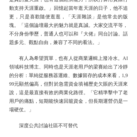
動支持天涯重啟。」回憶起當年逛天涯的日子，他不追
更，只是喜歡隨便逛逛，「天涯雜談」是他常去的版
塊。「這個論壇最大的魅力就是真誠。大家交流平等，
不分身份學歷，普通人也可以和『大佬』同台討論。話
題多元、觀點自由，兼容了不同的看法。」
有人為希望買單，也有人從商業邏輯上潑冷水。AI
領域科技博主、同時也是天涯老用戶的梁賽給出了冷靜
的分析：單純從服務器運維、數據留存的成本來看，1,9
99元顯然偏高，但對於急需資金填補歷史欠賬的天涯來
說，這是最直接有效的商業化路徑。「它精準擊中了老
用戶的痛點，短期能快速回籠資金，但長期運營仍是一
場硬仗。」
深度公共討論社區不可替代