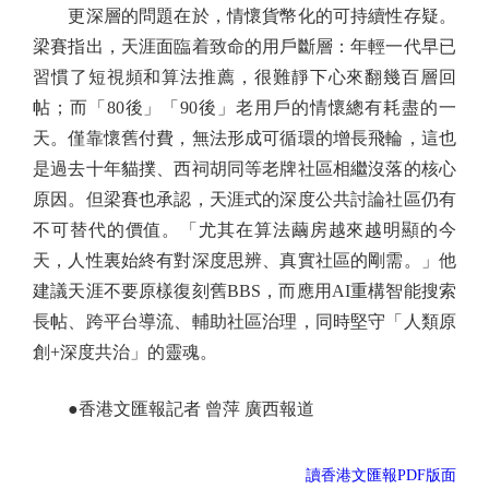
更深層的問題在於，情懷貨幣化的可持續性存疑。
梁賽指出，天涯面臨着致命的用戶斷層：年輕一代早已
習慣了短視頻和算法推薦，很難靜下心來翻幾百層回
帖；而「80後」「90後」老用戶的情懷總有耗盡的一
天。僅靠懷舊付費，無法形成可循環的增長飛輪，這也
是過去十年貓撲、西祠胡同等老牌社區相繼沒落的核心
原因。但梁賽也承認，天涯式的深度公共討論社區仍有
不可替代的價值。「尤其在算法繭房越來越明顯的今
天，人性裏始終有對深度思辨、真實社區的剛需。」他
建議天涯不要原樣復刻舊BBS，而應用AI重構智能搜索
長帖、跨平台導流、輔助社區治理，同時堅守「人類原
創+深度共治」的靈魂。
●香港文匯報記者 曾萍 廣西報道
讀香港文匯報PDF版面