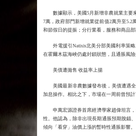
數據顯示，美國5月新增非農就業主要來自
7萬，政府部門新增就業從前值2萬升至5
和節假日的提振；分行業看，服務和商品部
外電援引Natixis北美分部美國利率策略
在霍爾木茲海峽仍處封鎖狀態，且通脹風險
美債遭拋售 收益率上揚
美國最新非農數據發布後，美債遭遇全面拋
加息操作。相比之下，市場在一周前曾預計
申萬宏源證券首席經濟學家趙偉坦言，短
性。他認為，除非出現長期通脹預期脫錨、美國
傾向「看穿」油價上漲的暫時性通脹影響。