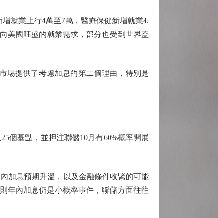
就業上行4萬至7萬，醫療保健新增就業4.
指向美國旺盛的就業需求，部分也受到世界盃
，這給市場提供了考慮加息的第二個理由，特別是
個基點，並押注聯儲10月有60%概率開展
內加息預期升溫，以及金融條件收緊的可能
象，否則年內加息仍是小概率事件，聯儲方面往往