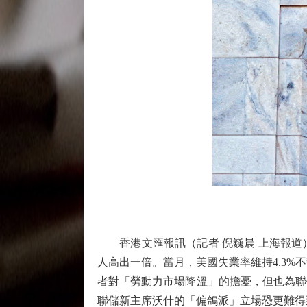
香港文匯報訊（記者 倪巍晨 上海報道）美國
人高出一倍。當月，美國失業率維持4.3%
者對「勞動力市場降溫」的擔憂，但也為聯
聯儲新主席沃什的「偏鴿派」立場恐更難得