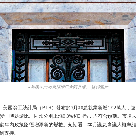
●美國年內加息預期已大幅升溫。 資料圖片
勞工統計局（BLS）發布的5月非農就業新增17.2萬人，遠高
不變，時薪環比、同比分別上漲0.3%和3.4%，均符合預期。市
儲年內政策路徑增添新的變數。短期看，本月議息會議大概率
到支持。