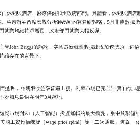
休閒與酒店、醫療保健和州政府部門。具體看，休閒與酒店新增
.2萬。華泰證券首席宏觀分析師易峘的署名研報稱，5月非農數據
門就業均維持淨增長，政府部門就業大幅反彈。
主管John Briggs的話說，美國最新就業數據出現加速勢頭
持續存在的背景下。
售，各期限收益率普遍上揚。利率市場已完全計價年內加息25
下次加息最快在明年3月落地。
期市場對AI（人工智能）投資邏輯的最大擔憂，集中於聯儲年
工資物價螺旋（wage-price spiral）等「二次通脹」跡