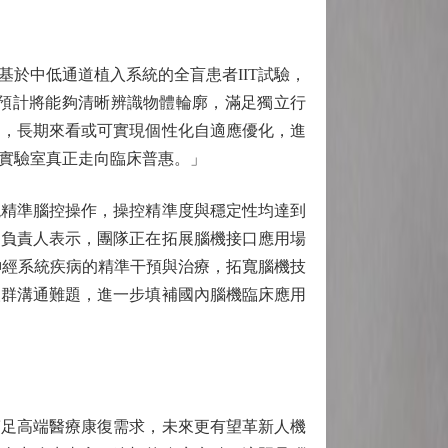
於中低通道植入系統的全盲患者IIT試驗，
，預計將能夠清晰辨識物體輪廓，滿足獨立行
制，長期來看或可實現個性化自適應優化，進
實驗室真正走向臨床普惠。」
精準腦控操作，操控精準度與穩定性均達到
關負責人表示，團隊正在拓展腦機接口應用場
神經系統疾病的精準干預與治療，拓寬腦機技
人群溝通難題，進一步填補國內腦機臨床應用
足高端醫療康復需求，未來更有望革新人機