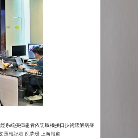
經系統疾病患者依託腦機接口技術緩解病症
匯報記者 倪夢璟 上海報道