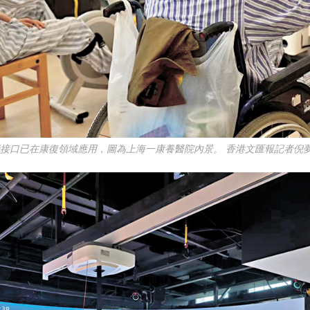
機接口已在康復領域應用，圖為上海一康養醫院內景。 香港文匯報記者倪夢