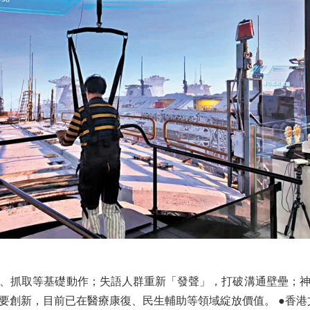
抓取等基礎動作；失語人群重新「發聲」，打破溝通壁壘；神
要創新，目前已在醫療康復、民生輔助等領域綻放價值。 ●香港文