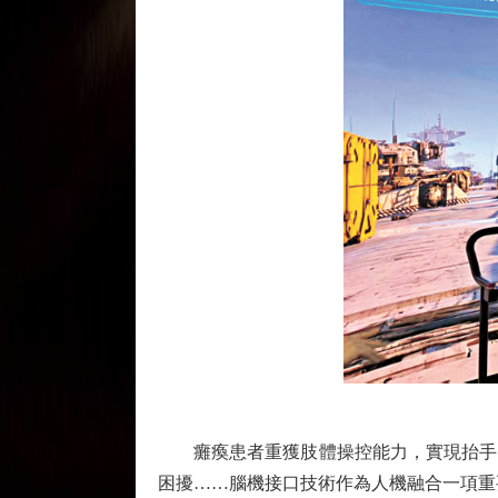
癱瘓患者重獲肢體操控能力，實現抬手、
困擾……腦機接口技術作為人機融合一項重