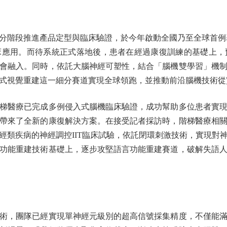
段推進產品定型與臨床驗證，於今年啟動全國乃至全球首例基
臨床應用。而待系統正式落地後，患者在經過康復訓練的基礎上
會融入。同時，依託大腦神經可塑性，結合「腦機雙學習」機
式視覺重建這一細分賽道實現全球領跑，並推動前沿腦機技術從
醫療已完成多例侵入式腦機臨床驗證，成功幫助多位患者實現
帶來了全新的康復解決方案。在接受記者採訪時，階梯醫療相
經類疾病的神經調控IIT臨床試驗，依託閉環刺激技術，實現對
功能重建技術基礎上，逐步攻堅語言功能重建賽道，破解失語
，團隊已經實現單神經元級別的超高信號採集精度，不僅能滿