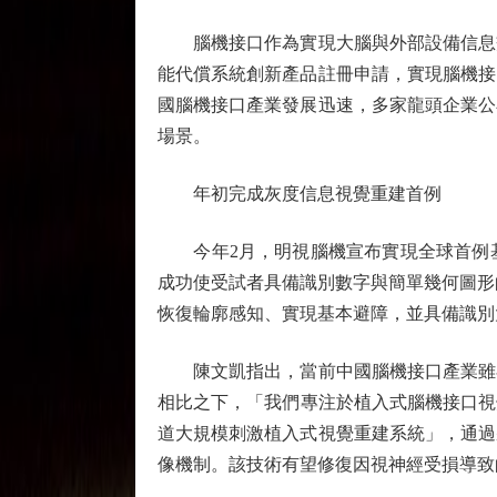
腦機接口作為實現大腦與外部設備信息交
能代償系統創新產品註冊申請，實現腦機接
國腦機接口產業發展迅速，多家龍頭企業公
場景。
年初完成灰度信息視覺重建首例
今年2月，明視腦機宣布實現全球首例基
成功使受試者具備識別數字與簡單幾何圖形
恢復輪廓感知、實現基本避障，並具備識別
陳文凱指出，當前中國腦機接口產業雖在
相比之下，「我們專注於植入式腦機接口視
道大規模刺激植入式視覺重建系統」，通過
像機制。該技術有望修復因視神經受損導致