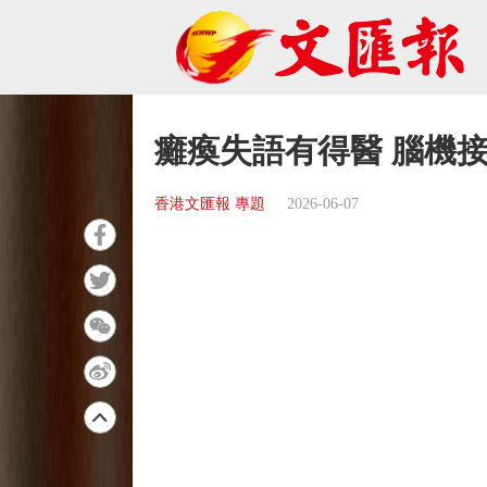
癱瘓失語有得醫 腦機
香港文匯報 專題
2026-06-07