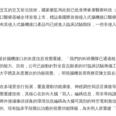
互的交叉前沿技術，國家藥監局此前已批准博睿康醫療科技（
口醫療器械全球首發上市，標誌着國際首個侵入式腦機接口醫
布其侵入式腦機接口產品均已經進入臨床試驗階段，一些非侵
於腦機接口的灰度信息視覺重建。「我們的科研團隊已通過植
的能力。目前，公司已啟動針對全盲志願者的IIT臨床試驗籌備
大字體及灰度層次的功能視覺。」明視腦機首席商務官陳文凱在
多場景並行拓展，覆蓋運動功能康復、神經調控與語言康復等
覺重建技術，其核心在於向大腦『寫入』編碼信息，而非單純讀取
將外接攝像頭採集的環境信息編碼為大腦可識別的時空電刺激
的、現有臨床手段難以治癒的視覺功能障礙，為失明人群重建「