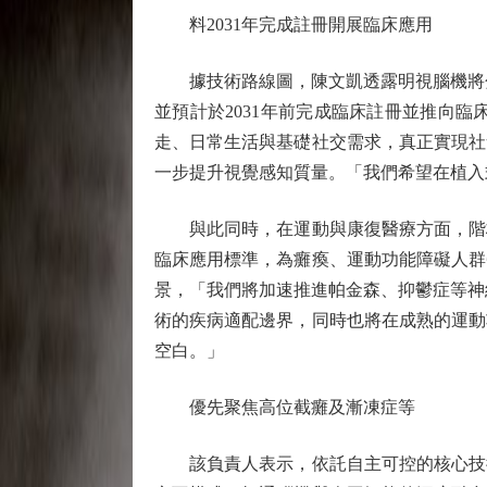
料2031年完成註冊開展臨床應用
據技術路線圖，陳文凱透露明視腦機將分階
並預計於2031年前完成臨床註冊並推向
走、日常生活與基礎社交需求，真正實現社
一步提升視覺感知質量。「我們希望在植入
與此同時，在運動與康復醫療方面，階梯
臨床應用標準，為癱瘓、運動功能障礙人群
景，「我們將加速推進帕金森、抑鬱症等神
術的疾病適配邊界，同時也將在成熟的運動
空白。」
優先聚焦高位截癱及漸凍症等
該負責人表示，依託自主可控的核心技術