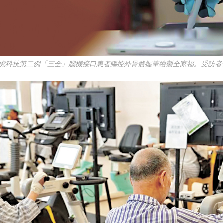
腦虎科技第二例「三全」腦機接口患者腦控外骨骼握筆繪製全家福。受訪者