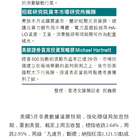
美國5月非農數據遠勝預期，強化聯儲局加息預
期，重創美股。截至上周五收盤，標指收跌2.64%，周
跌2.95%，周線「九連升」斷纜；納指狂瀉1,121.53點或