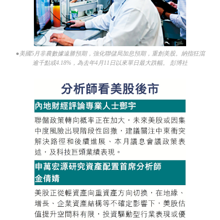
●美國5月非農數據遠勝預期，強化聯儲局加息預期，重創美股。納指狂瀉
逾千點或4.18%，為去年4月11日以來單日最大跌幅。 彭博社