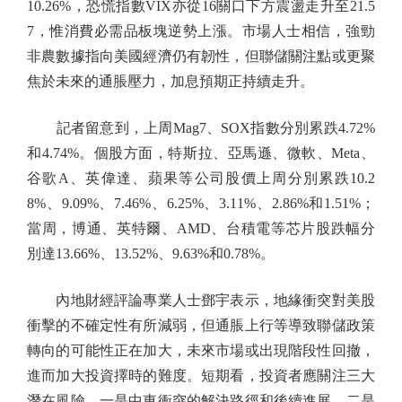
10.26%，恐慌指數VIX亦從16關口下方震盪走升至21.5
7，惟消費必需品板塊逆勢上漲。市場人士相信，強勁
非農數據指向美國經濟仍有韌性，但聯儲關注點或更聚
焦於未來的通脹壓力，加息預期正持續走升。
記者留意到，上周Mag7、SOX指數分別累跌4.72%
和4.74%。個股方面，特斯拉、亞馬遜、微軟、Meta、
谷歌A、英偉達、蘋果等公司股價上周分別累跌10.2
8%、9.09%、7.46%、6.25%、3.11%、2.86%和1.51%；
當周，博通、英特爾、AMD、台積電等芯片股跌幅分
別達13.66%、13.52%、9.63%和0.78%。
內地財經評論專業人士鄧宇表示，地緣衝突對美股
衝擊的不確定性有所減弱，但通脹上行等導致聯儲政策
轉向的可能性正在加大，未來市場或出現階段性回撤，
進而加大投資擇時的難度。短期看，投資者應關注三大
潛在風險，一是中東衝突的解決路徑和後續進展，二是