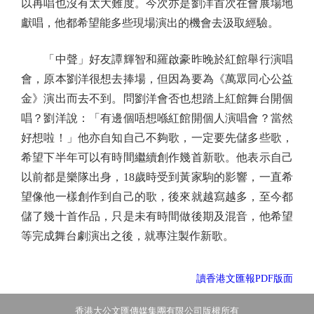
以再唱也沒有太大難度。今次亦是劉洋首次在會展場地
獻唱，他都希望能多些現場演出的機會去汲取經驗。
「中聲」好友譚輝智和羅啟豪昨晚於紅館舉行演唱
會，原本劉洋很想去捧場，但因為要為《萬眾同心公益
金》演出而去不到。問劉洋會否也想踏上紅館舞台開個
唱？劉洋說：「有邊個唔想喺紅館開個人演唱會？當然
好想啦！」他亦自知自己不夠歌，一定要先儲多些歌，
希望下半年可以有時間繼續創作幾首新歌。他表示自己
以前都是樂隊出身，18歲時受到黃家駒的影響，一直希
望像他一樣創作到自己的歌，後來就越寫越多，至今都
儲了幾十首作品，只是未有時間做後期及混音，他希望
等完成舞台劇演出之後，就專注製作新歌。
讀香港文匯報PDF版面
香港大公文匯傳媒集團有限公司版權所有