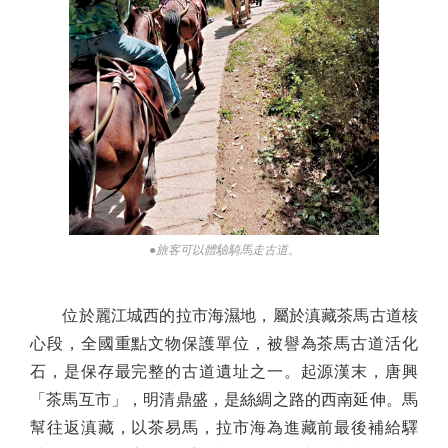
●旅客可以體驗騎馬走古道。
位於麗江城西的拉市海濕地，屬於滇藏茶馬古道核
心段，全國重點文物保護單位，被譽為茶馬古道活化
石，是保存最完整的古道遺址之一。起源漢末，唐興
「茶馬互市」，明清鼎盛，是絲綢之路的西南延伸。馬
幫往返滇藏，以茶易馬，拉市海為進藏前最後補給驛