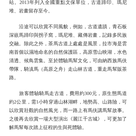
站。2013年列入全國重點文保單位，古道蹄印、瑪尼
堆、岩畫留存至今。
沿途可以欣賞不同風貌，例如，古道遺蹟，青石板
深嵌馬蹄印與拐子窩，瑪尼堆、藏傳岩畫，記錄多民族
交融。除此之外，茶馬古道上處處是風景，拉市海是雲
南首個以濕地命名的自然保護區，高原雪山映湖，水色
清透、候鳥雲集。至於體驗馬幫文化，可由納西族馬伕
帶隊，騎滇馬（高原之舟）走山林古道，重走馬幫販茶
路。
旅客體驗騎馬走古道，費用約300元，原生態馬道
約2公里，需1小時穿過山林湖畔，地勢高、山路險，可
以欣賞壯觀的自然風光，而一路上有馬伕講馬幫故事。
之後再去欣賞一場大型演出《麗江千古城》，可更加了
解馬幫每次踏上征程的生與死體驗。