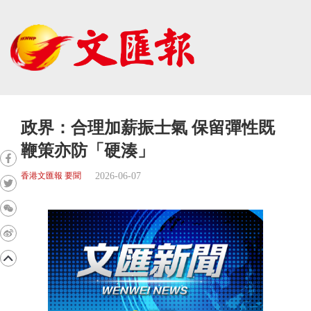
政界：合理加薪振士氣 保留彈性既
鞭策亦防「硬湊」
2026-06-07
香港文匯報 要聞