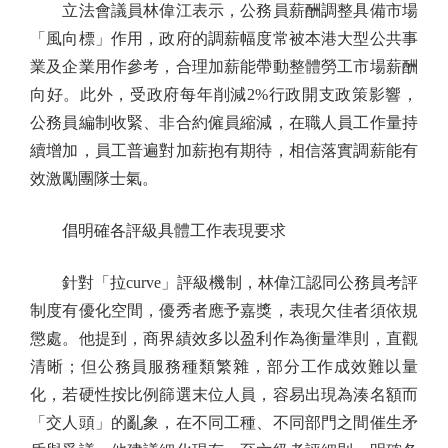
立法會議員林偉江表示，公務員薪酬調整具備市場
「風向標」作用，政府的調薪幅度常被本港大型公共事
業及企業用作參考，合理加薪能帶動整體勞工市場薪酬
向好。此外，受政府每年削減2%行政開支政策影響，
公務員編制收緊、非合約僱員縮減，在職人員工作量持
續增加，員工普遍對加薪抱有期待，相信落實調薪能有
效激勵團隊士氣。
倡明確各評級具體工作表現要求
針對「拉curve」評級機制，林偉江認同公務員考評
制度有優化空間，優秀者應予嘉獎，表現欠佳者須依規
懲處。他提到，商界績效多以盈利作為衡量準則，直觀
清晰；但公務員服務種類繁雜，部分工作成效難以量
化，若硬性按比例篩選末位人員，容易出現為湊名額而
「交人頭」的亂象，在不同工種、不同部門之間催生矛