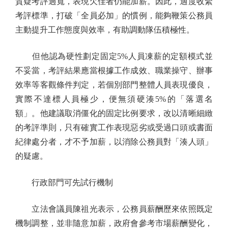
質疑考評過寬，表現欠佳者仍能加薪。因此，適度收緊
考評標準，打破「全員必加」的慣例，能夠鞭策公務員
主動提升工作態度與效率，有助調動隊伍積極性。
但他認為硬性劃定固定5%人員凍薪的定額模式並
不妥當，考評結果應當根據工作成效、職業操守、辦事
效率等客觀條件判定，若個別部門整體人員表現優良，
實際不達標人員極少，便無須硬湊5%的「落選名
額」。他建議取消僵化的固定比例要求，改以清晰細緻
的考評準則，只有確實工作表現惡劣或受過口頭或書面
紀律處分者，才不予加薪，以消除公務員對「湊人頭」
的疑慮。
行政部門可先試行機制
立法會議員陳祖光表示，公務員薪酬歷來依照既定
機制調整，並非隨意加薪，政府會參考市場薪酬變化，