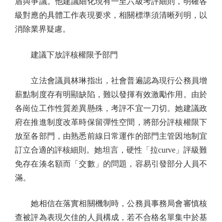
盾與爭議。他建議細化現有一至六級考評細則，明確各
級對應的具體工作表現要求，相關標準須清晰列明，以
消除業界疑慮。
建議下放評核權限予部門
立法會議員林琳指出，社會普遍認為現行公務員增
薪點制度存有明顯缺陷，難以發揮有效激勵作用。由於
各崗位工作性質差異懸殊，考評不宜一刀切。她建議政
府在推進制度改革時保留彈性空間，將部分評核權限下
放至各部門，由熟悉前線日常運作的部門主管因地制宜
訂立合適的評核細則。她坦言，硬性「拉curve」評級難
免存在湊名額而「交數」的問題，容易引發部分人員不
滿。
她相信在落實相關機制時，公務員事務局會審慎核
查被評為表現欠佳的人員構成，若不合格名單集中於基