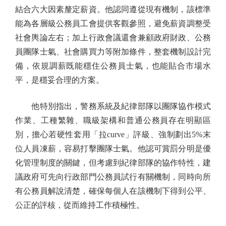
結合六大因素釐定薪資。他認同遵從現有機制，該標準
能為各層級公務員工會提供客觀參照，避免薪資調整受
社會輿論左右；加上行政會議還會兼顧政府財政、公務
員團隊士氣、社會購買力等附加條件，整套機制設計完
備，依規調薪既能穩住公務員士氣，也能貼合市場水
平，是穩妥合理的方案。
他特別指出，警務系統及紀律部隊以團隊協作模式
作業、工種繁雜、職級架構和普通公務員存在明顯區
別，擔心若硬性套用「拉curve」評級、強制劃出5%末
位人員凍薪，容易打擊團隊士氣。他認可賞罰分明是優
化管理制度的關鍵，但考慮到紀律部隊的協作特性，建
議政府可先向行政部門公務員試行有關機制，同時向所
有公務員解說清楚，確保每個人在該機制下得到公平、
公正的評核，從而維持工作積極性。