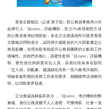
香港文匯報訊（記者 黃子龍）對公務員事務局10月
起將引入「拉curve」評級機制，至少5%表現相對欠佳
的公務員會凍結增薪點，多名立法會議員昨日接受香港
文匯報訪問時表示，認同局方循既有的六大因素釐定公
務員薪酬，合理加薪有助提升公務員團隊的士氣和工作
積極性。但他們亦擔心，若硬性套用「拉curve」評級機
制，硬性按比例篩選末位人員，容易出現為湊名額而
「交人頭」的亂象。建議細化現有一至六級考評細則，
明確各級對應的具體工作表現要求，相關標準須清晰列
明，以消除業界疑慮。
立法會議員林振昇表示，「拉curve」考評機制利弊
兼備。過往公務員幾乎人人達標，可獲增薪，社會一直