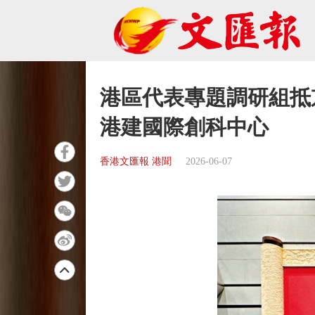
港區代表專題調研組抵
港建國際創科中心
香港文匯報 港聞
2026-06-07