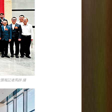
匯報記者馬靜 攝