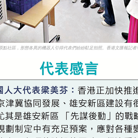
I原點社區，形態各異的機器人引得代表們紛紛駐足拍照。香港文匯報記者