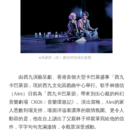
●吳家忻（左）擔任特別演出嘉賓。
由西九演藝呈獻、香港首個大型卡巴萊盛事「西九
卡巴萊節」現於西九文化區戲曲中心舉行。歌手林德信
（Alex）日前為「西九卡巴萊節」帶來別出心裁的科幻
音樂劇場《3026：音樂環遊記》。演出當晚，Alex的家
人悉數到場支持，場面洋溢着濃厚的親情氛圍。更令人
動容的是，他在台上讀出了父親林子祥親筆寫給他的信
件，字字句句充滿溫情，令觀眾深受感動。