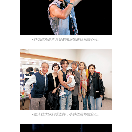
●林德信為是次音樂劇場演出曲目花盡心思。
●家人拉大隊到場支持，令林德信相當窩心。