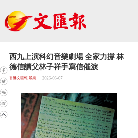
西九上演科幻音樂劇場 全家力撐 林
德信讀父林子祥手寫信催淚
2026-06-07
香港文匯報 娛樂