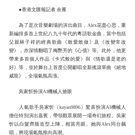
●香港文匯報記者 余雁
為了是次音樂劇場的演出曲目，Alex花盡心思，重
新編排多首上世紀八九十年代的粵語歌金曲，當中包括
父親林子祥的經典歌曲《敢愛敢做》及《改變常改
變》，亦深情翻唱了梅艷芳的《心債》等。此外，他更
帶來多首個人作品《卡式般的愛》與《情歌還是老的
好》等，並於舞台上首度公開獻唱全新搖滾單曲《絕地
威龍》，全場氣氛高漲。
吳家忻扮演AI機械人搶眼
人氣歌手吳家忻（kayan9896）驚喜扮演AI機械人
擔任特別演出嘉賓，帶領觀眾展開一場奇幻旅程。吳家
忻以白髮齊蔭造型上陣，相當亮眼。她與Alex同台飆
唱，將現場氣氛推向高潮。