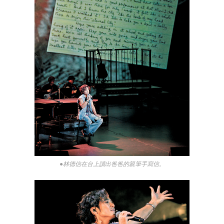
●林德信在台上讀出爸爸的親筆手寫信。