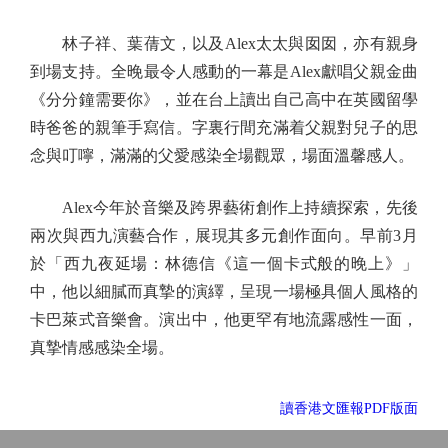
林子祥、葉蒨文，以及Alex太太與囡囡，亦有親身
到場支持。全晚最令人感動的一幕是Alex獻唱父親金曲
《分分鐘需要你》，並在台上讀出自己高中在英國留學
時爸爸的親筆手寫信。字裏行間充滿着父親對兒子的思
念與叮嚀，滿滿的父愛感染全場觀眾，場面溫馨感人。
Alex今年於音樂及跨界藝術創作上持續探索，先後
兩次與西九演藝合作，展現其多元創作面向。早前3月
於「西九夜延場：林德信《這一個卡式般的晚上》」
中，他以細膩而真摯的演繹，呈現一場極具個人風格的
卡巴萊式音樂會。演出中，他更罕有地流露感性一面，
真摯情感感染全場。
讀香港文匯報PDF版面