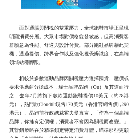
面對通脹與關稅的雙重壓力，全球跑鞋市場正呈現
明顯消費分層。大眾市場對價格愈發敏感，但高消費客
群願意為性能、舒適與設計付費。部分跑鞋品牌藉此契
機，通過提價、跨界合作以及強化視覺辨識度，在高端
領域站穩腳跟。
相較於多數運動品牌因關稅壓力選擇囤貨、壓價或
要求供應商分擔成本，瑞士品牌昂跑（On）反其道而行
之，去年7月將旗下數款運動跑鞋提價10美元（約78港
元），熱門款Cloudtilt現售170美元（香港官網售價1,290
港元）。昂跑前行政總裁霍夫曼直言，「作為一個高端
品牌，你擁有定價權，消費者不會因為關稅而改變。」
其營銷策略在於精準鎖定特定消費群體，瞄準那些更願