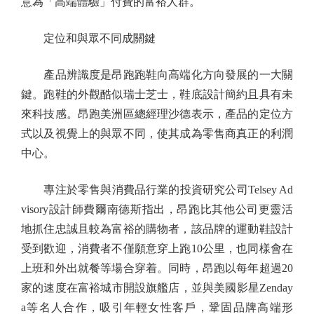
意為「高端體驗」付費的富裕人群。
定位和與眾不同成關鍵
產品辨識度是昂跑跑鞋向高端化方向發展的一大關
鍵。跑鞋的外觀酷似瑞士芝士，鞋底設計簡約且具有未
來科技感。昂跑美洲區總經理沙德表示，產品的定位方
式以及視覺上的與眾不同，使其成為零售商真正的利潤
中心。
專注於零售與消費品行業的投資研究公司Telsey Ad
visory設計師費爾南德斯指出，昂跑比其他公司更靈活
地抓住忠誠且較為富裕的購物者，該品牌的運動鞋設計
受到歡迎，消費者不僅願意穿上跑10公里，也同樣會在
上班和外出就餐等場合穿着。同時，昂跑以每年超過20
家的速度在富裕城市開設旗艦店，並與美國影星Zenday
a等名人合作，吸引年輕女性客戶，鞏固品牌高端形