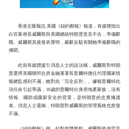
香港文匯報訊 美國《紐約郵報》報道，有媒體指出
白宮幕僚長威爾斯與美國總統特朗普意見不合，準備辭
職。威爾斯其後發表聲明，嚴辭反駁有關她準備辭職的
傳聞。
此前有媒體援引消息人士的說法稱，威爾斯對特朗
普選擇美國聯邦住房金融署署長普爾特擔任代理國家情
報總監感到不滿，她對此「完全反對」。據報普爾特此
項任命引起爭議，38歲的普爾特出身房地產家族，沒有
情報、國防或國家安全的背景，是特朗普的忠實擁護
者。消息人士還稱，特朗普對威爾斯的管理風格也愈發
不滿。
《紐約郵報》稱，針對媒體爆料，威爾斯發表罕見