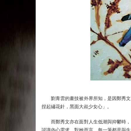
劉青雲的畫技被外界所知，是因鄭秀文的
捏起繡花針，黑面大叔少女心」。
而鄭秀文亦在面對人生低潮與抑鬱時，以
認識內心需求。對她而言，每一筆都是與生