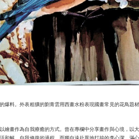
爆料。外表粗獷的劉青雲用西畫水粉表現國畫常見的花鳥題材
繪畫作為自我療癒的方式。曾在專欄中分享畫作與心境，以大
活和解，自我修復的過程。而獨自遠赴異地打拚的李心潔，滿