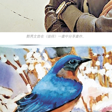
鄭秀文曾在《值得》一書中分享畫作。