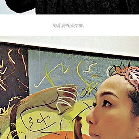
劉青雲低調作畫。