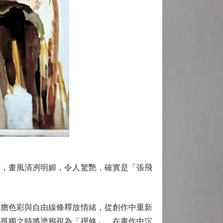
，畫風清冽明媚，令人驚艷，確實是「張飛
膽色彩與自由線條釋放情緒，從創作中重新
心孤獨之時將塗鴉視為「禪修」，在畫作中沉