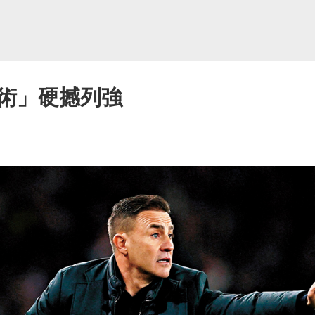
術」硬撼列強