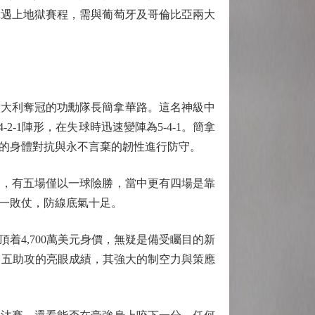
幸遇上地獄賽程，需與葡萄牙及哥倫比亞兩大
意大利奪冠的功勳隊長簡拿華路。這名神級中
-1陣形，在失球時迅速變陣為5-4-1。簡拿
悍的身體對抗與永不言棄的韌性進行防守。
，有五場僅以一球險勝，當中更有四場是靠
唯一敗仗，防線底氣十足。
4,700萬美元身價，無疑是備受矚目的新
、五助攻的亮眼成績，其強大的制空力與策應