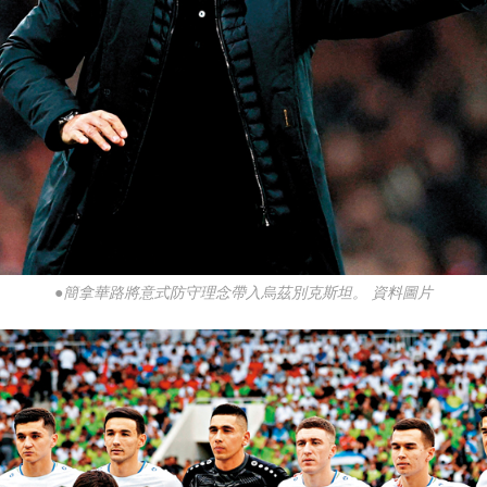
●簡拿華路將意式防守理念帶入烏茲別克斯坦。 資料圖片