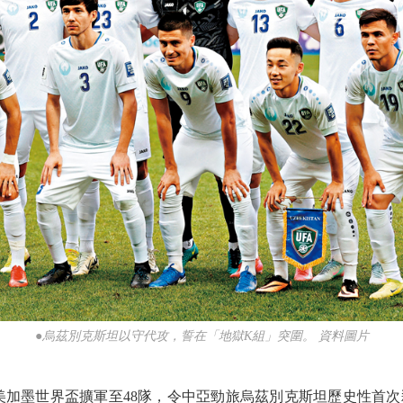
●烏茲別克斯坦以守代攻，誓在「地獄K組」突圍。 資料圖片
美加墨世界盃擴軍至48隊，令中亞勁旅烏茲別克斯坦歷史性首