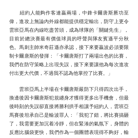
紐約人能夠作客連贏兩場，中鋒卡爾唐斯厥功至
偉，進攻上無論內外線都能提供穩定輸出，防守上更令
雲班亞馬在內線吃盡苦頭，成為球隊的「關鍵先生」，
目前於總決賽最有價值球員的呼聲與隊友賓遜平分秋
色。馬刺主帥米奇莊遜亦承認，接下來要贏波必須要限
制卡爾唐斯的發揮：「卡爾唐斯打了兩場出色的比賽，
我們在防守策略上出現失誤，接下來要讓他為每次進攻
付出更大代價，不過我不認為他掌控了比賽。」
雲班亞馬上半場在卡爾唐斯嚴防下只得四次出手，
換邊後因卡爾唐斯犯規纏身才獲得更多出手機會，但最
後時刻的失誤卻直接將勝利拱手相讓予紐約人，雲班亞
馬賽後坦承自己是輸波罪人：「我犯了錯，將比賽搞砸
了，我需要更加沉着冷靜，但在緊湊的氣氛下，身體的
反應比腦袋更快，我們作為一個團體表現得不夠好，輸