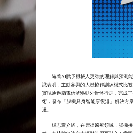
隨着AI賦予機械人更強的理解與預測能
識表明，主動參與的人機協作訓練模式比被
實現通過腦電信號驅動外骨骼行走，完成了
術，發布「腦機具身智能康復港」解決方
遷。
楊志豪介紹，在康復醫療領域，腦機接口