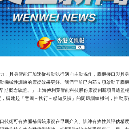
力，具身智能正加速從被動執行邁向主動協作，腦機接口與具身
動機械性訓練的康復效果更好。我們早前已內部立項啟動了腦
早期概念驗證。」 上海傅利葉智能科技股份康復創新項目總監
案，構建起「意圖－執行－感知反饋」的閉環訓練機制，推動康
技術可有效彌補傳統康復在早期介入、訓練有效性與評估精度