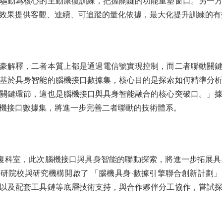
驅動為核心的主動康復訓練，把握關鍵的功能重塑窗口。另一
效果提供客觀、連續、可追蹤的量化依據，最大化提升訓練的有
解釋，二者本質上都是通過電信號實現控制，而二者聯動關鍵
基於具身智能的腦機接口數據集，核心目的是探索如何精準分
關鍵環節，這也是腦機接口與具身智能融合的核心突破口。」
機接口數據集，將進一步完善二者聯動的技術體系。
復科室，此次腦機接口與具身智能的聯動探索，將進一步拓展具
研院校與研究機構開啟了 「腦機具身·數據引擎聯合創新計劃
以及配套工具鏈等底層技術支持，與合作夥伴分工協作，嘗試