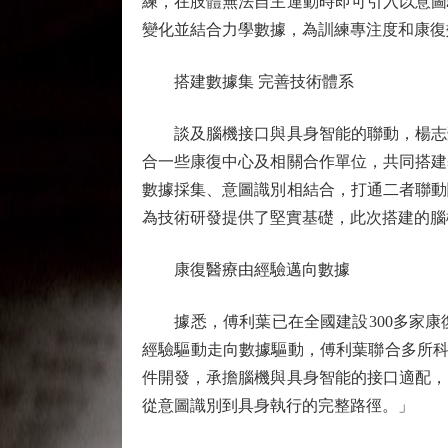
練，在肢體無法自主運動時即可引入以意圖
變化並結合力學數據，為訓練專注度和康復
搭建數據集 完善技術體系
談及腦機接口與具身智能的聯動，楊志豪
合一些康復中心及相關合作單位，共同搭建
數據採集、意圖識別相結合，打通二者聯動
為技術研發提供了堅實基礎，此次搭建的腦
康復醫療由經驗邁向數據
據悉，傅利葉已在全國建設300多家康
經驗驅動走向數據驅動，傅利葉聯合多所科
件開發，承擔腦機與具身智能的接口適配，
從意圖識別到具身執行的完整路徑。」