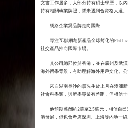
文書工作居多，大部分持有碩士學歷，以內
持有相關執業牌照，暫未遇到合資格人選。
網絡企業冀品牌走向國際
專注互聯網創新產品全球孵化的Flat In
社交產品推向國際市場。
其公司總部位於香港，並在廣州及武漢設
海外留學背景，有助理解海外用戶文化。公
來自湖南長沙的廖先生於上月在澳洲新南
社會科學類，與所學專業有差距，但相信十
他預期薪酬約2萬至2.5萬元，相信自己
港發展，但也會考慮深圳、上海等內地一線