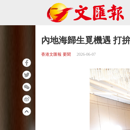
內地海歸生覓機遇 打
香港文匯報 要聞
2026-06-07