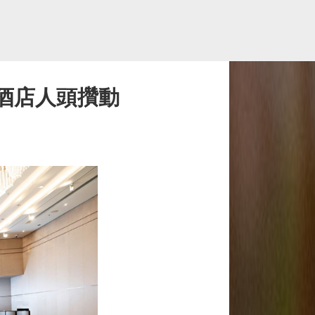
和酒店人頭攢動