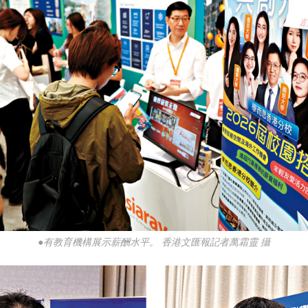
●有教育機構展示薪酬水平。 香港文匯報記者萬霜靈 攝