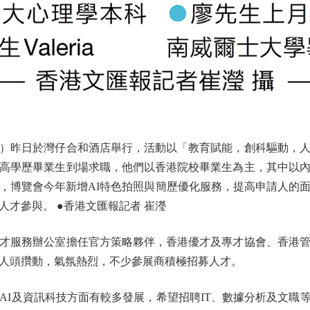
）昨日於灣仔合和酒店舉行，活動以「教育賦能，創科驅動，
高學歷畢業生到場求職，他們以香港院校畢業生為主，其中以
，博覽會今年新增AI特色拍照與簡歷優化服務，提高申請人的
才參與。 ●香港文匯報記者 崔瀅
服務辦公室擔任官方策略夥伴，香港優才及專才協會、香港管
人頭攢動，氣氛熱烈，不少參展商積極招募人才。
及資訊科技方面有較多發展，希望招聘IT、數據分析及文職等