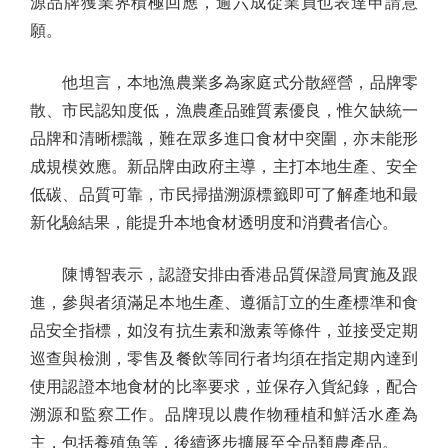
源品牌獲業界積極回應，逾六成從業員也表達申請意
願。
他坦言，本地漁農業多為家庭式分散經營，品牌零
散、市民認知度低，漁農產品雖質素優良，惟欠缺統一
品牌和清晰標識，難在眾多進口食材中突圍，亦未能形
成規模效應。新品牌由政府主導，主打本地生產、安全
低碳、品質可靠，市民掃描溯源標籤即可了解產地和最
新化驗結果，能提升本地食材透明度和消費者信心。
陳博智表示，認證安排由香港品質保證局實施及跟
進，參與者須滿足本地生產、遵循訂立的生產標準和食
品安全指標，如沒有抗生素和激素等條件，並接受定期
巡查與檢測，零售及餐飲等同行者均須在指定期內達到
使用認證本地食材的比率要求，並保存入貨紀錄，配合
溯源和監察工作。品牌現以農作物種植和鮮活水產為
主，包括養殖魚等，後續逐步擴展至全品類農產品。