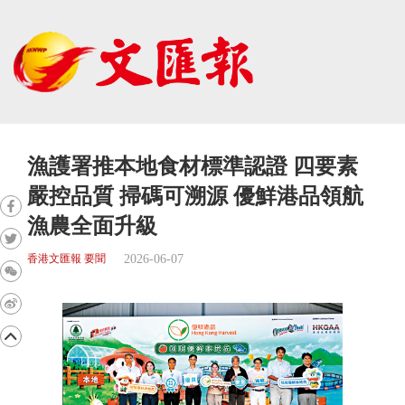
漁護署推本地食材標準認證 四要素
嚴控品質 掃碼可溯源 優鮮港品領航
漁農全面升級
2026-06-07
香港文匯報 要聞