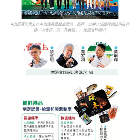
●漁護署昨天公布本地漁農產品全新統一品牌，公開介紹品牌標誌與吉祥
物「為食仔」同「為食龍」。 漁護署Fb圖片