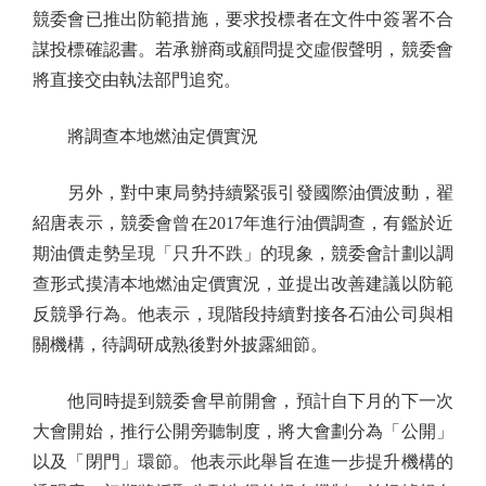
競委會已推出防範措施，要求投標者在文件中簽署不合
謀投標確認書。若承辦商或顧問提交虛假聲明，競委會
將直接交由執法部門追究。
將調查本地燃油定價實況
另外，對中東局勢持續緊張引發國際油價波動，翟
紹唐表示，競委會曾在2017年進行油價調查，有鑑於近
期油價走勢呈現「只升不跌」的現象，競委會計劃以調
查形式摸清本地燃油定價實況，並提出改善建議以防範
反競爭行為。他表示，現階段持續對接各石油公司與相
關機構，待調研成熟後對外披露細節。
他同時提到競委會早前開會，預計自下月的下一次
大會開始，推行公開旁聽制度，將大會劃分為「公開」
以及「閉門」環節。他表示此舉旨在進一步提升機構的