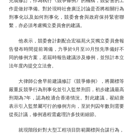
完成修訂，作為執行《競爭條例》的機構，競委會的工
作是做好準備。對於現時社會廣泛討論是否將相關行為
刑事化以及如何刑事化，競委會會與政府保持緊密聯
繫，亦必須考慮獨立委員會的建議。
他表示，競委會計劃配合宏福苑火災獨立委員會報
告發布時間提前籌備，力爭於9月至10月預先準備好不
同的修例方案，若屆時報告建議涉及修例，並預計本立
法年度內提交立法會。
大律師公會早前建議修訂《競爭條例》，將圍標等
嚴重反競爭行為刑事化並引入監禁刑罰，初步建議最高
刑期為7年，認為較適合香港情況。對此建議，翟紹唐
表示引入監禁屬可行的修例方向，至於判囚年數則需要
從長計議，修例過程需處理許多技術細節。
就現階段針對大型工程項目防範圍標與合謀行為，