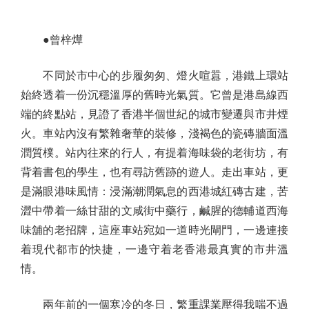
●曾梓燁
不同於市中心的步履匆匆、燈火喧囂，港鐵上環站
始終透着一份沉穩溫厚的舊時光氣質。它曾是港島線西
端的終點站，見證了香港半個世紀的城市變遷與市井煙
火。車站內沒有繁雜奢華的裝修，淺褐色的瓷磚牆面溫
潤質樸。站內往來的行人，有提着海味袋的老街坊，有
背着書包的學生，也有尋訪舊跡的遊人。走出車站，更
是滿眼港味風情：浸滿潮潤氣息的西港城紅磚古建，苦
澀中帶着一絲甘甜的文咸街中藥行，鹹腥的德輔道西海
味舖的老招牌，這座車站宛如一道時光閘門，一邊連接
着現代都市的快捷，一邊守着老香港最真實的市井溫
情。
兩年前的一個寒冷的冬日，繁重課業壓得我喘不過