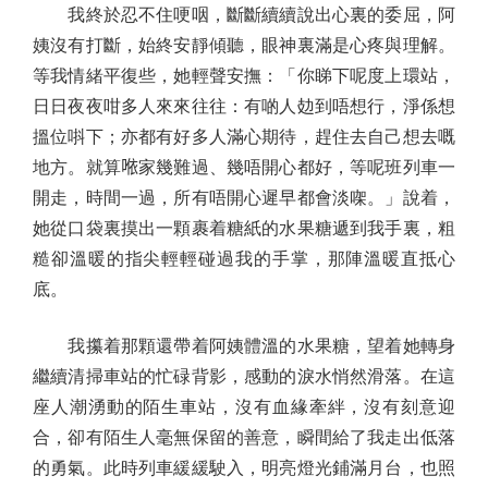
我終於忍不住哽咽，斷斷續續說出心裏的委屈，阿
姨沒有打斷，始終安靜傾聽，眼神裏滿是心疼與理解。
等我情緒平復些，她輕聲安撫：「你睇下呢度上環站，
日日夜夜咁多人來來往往：有啲人攰到唔想行，淨係想
搵位唞下；亦都有好多人滿心期待，趕住去自己想去嘅
地方。就算𠵱家幾難過、幾唔開心都好，等呢班列車一
開走，時間一過，所有唔開心遲早都會淡㗎。」說着，
她從口袋裏摸出一顆裹着糖紙的水果糖遞到我手裏，粗
糙卻溫暖的指尖輕輕碰過我的手掌，那陣溫暖直抵心
底。
我攥着那顆還帶着阿姨體溫的水果糖，望着她轉身
繼續清掃車站的忙碌背影，感動的淚水悄然滑落。在這
座人潮湧動的陌生車站，沒有血緣牽絆，沒有刻意迎
合，卻有陌生人毫無保留的善意，瞬間給了我走出低落
的勇氣。此時列車緩緩駛入，明亮燈光鋪滿月台，也照