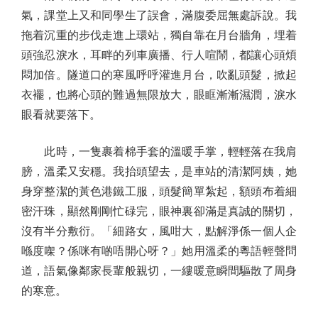
氣，課堂上又和同學生了誤會，滿腹委屈無處訴說。我
拖着沉重的步伐走進上環站，獨自靠在月台牆角，埋着
頭強忍淚水，耳畔的列車廣播、行人喧鬧，都讓心頭煩
悶加倍。隧道口的寒風呼呼灌進月台，吹亂頭髮，掀起
衣襬，也將心頭的難過無限放大，眼眶漸漸濕潤，淚水
眼看就要落下。
此時，一隻裹着棉手套的溫暖手掌，輕輕落在我肩
膀，溫柔又安穩。我抬頭望去，是車站的清潔阿姨，她
身穿整潔的黃色港鐵工服，頭髮簡單紮起，額頭布着細
密汗珠，顯然剛剛忙碌完，眼神裏卻滿是真誠的關切，
沒有半分敷衍。「細路女，風咁大，點解淨係一個人企
喺度㗎？係咪有啲唔開心呀？」她用溫柔的粵語輕聲問
道，語氣像鄰家長輩般親切，一縷暖意瞬間驅散了周身
的寒意。