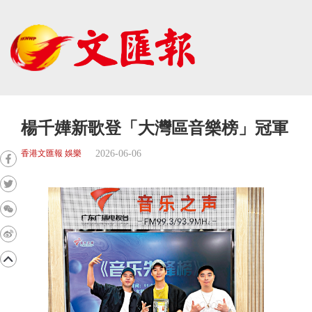
楊千嬅新歌登「大灣區音樂榜」冠軍
2026-06-06
香港文匯報 娛樂