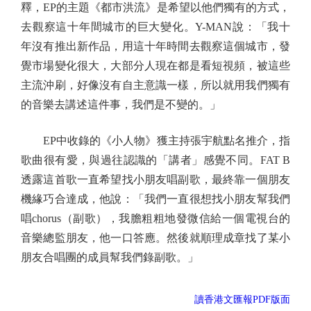
釋，EP的主題《都市洪流》是希望以他們獨有的方式，
去觀察這十年間城市的巨大變化。Y-MAN說：「我十
年沒有推出新作品，用這十年時間去觀察這個城市，發
覺市場變化很大，大部分人現在都是看短視頻，被這些
主流沖刷，好像沒有自主意識一樣，所以就用我們獨有
的音樂去講述這件事，我們是不變的。」
EP中收錄的《小人物》獲主持張宇航點名推介，指
歌曲很有愛，與過往認識的「講者」感覺不同。FAT B
透露這首歌一直希望找小朋友唱副歌，最終靠一個朋友
機緣巧合達成，他說：「我們一直很想找小朋友幫我們
唱chorus（副歌），我膽粗粗地發微信給一個電視台的
音樂總監朋友，他一口答應。然後就順理成章找了某小
朋友合唱團的成員幫我們錄副歌。」
讀香港文匯報PDF版面