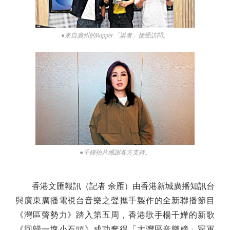
●來自廣州的Rapper「講者」接受訪問。
●千嬅拍片感謝各方支持。
香港文匯報訊（記者 余雁）由香港新城廣播知訊台
與廣東廣播電視台音樂之聲攜手製作的全新聯播節目
《灣區聲勢力》踏入第五周，香港歌手楊千嬅的新歌
《回歸一塊小石頭》成功奪得「大灣區音樂榜」冠軍