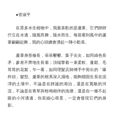
●管淑平
在眾多水生植物中，我最喜歡的是蘆葦。它們靜靜
佇立在水邊，隨風而舞，隨水而生。每當看到風中的蘆
葦翩翩起舞，我的心頭總會湧起一陣小歡喜。
蘆葦身形修長，蓊蓊鬱鬱。葉子尖尖，如同綠色長
矛，參差不齊地生長着；頂端擎着一束柔軟、蓬鬆、毛
茸茸的花絮，乍一看，如同理髮店師傅手中剪出的「爆
炸頭」髮型。蘆葦的根系深入濕地，能夠穩固生長在泥
濘的土壤中。不論是在靜謐的湖泊，還是在寬敞的河
流，不論是在青草與蛙鳴相伴的池塘，還是在一條不起
眼的小河溝邊，你若細心尋覓，一定會發現它們的身
影。