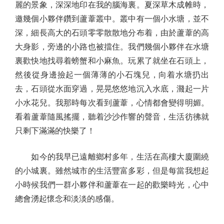
麗的景象，深深地印在我的腦海裏。夏深草木成帷時，
邀幾個小夥伴鑽到蘆葦叢中。叢中有一個小水塘，並不
深，細長高大的石頭零零散散地分布着，由於蘆葦的高
大身影，旁邊的小路也被擋住。我們幾個小夥伴在水塘
裏歡快地找尋着螃蟹和小麻魚。玩累了就坐在石頭上，
然後從身邊撿起一個薄薄的小石塊兒，向着水塘扔出
去，石頭從水面穿過，晃晃悠悠地沉入水底，濺起一片
小水花兒。我那時每次看到蘆葦，心情都會變得明媚。
看着蘆葦隨風搖擺，聽着沙沙作響的聲音，生活彷彿就
只剩下滿滿的快樂了！
如今的我早已遠離鄉村多年，生活在高樓大廈圍繞
的小城裏。雖然城市的生活豐富多彩，但是每當我想起
小時候我們一群小夥伴和蘆葦在一起的歡樂時光，心中
總會湧起懷念和淡淡的感傷。