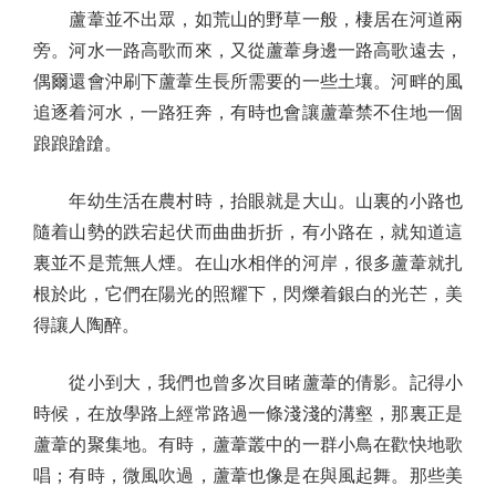
蘆葦並不出眾，如荒山的野草一般，棲居在河道兩
旁。河水一路高歌而來，又從蘆葦身邊一路高歌遠去，
偶爾還會沖刷下蘆葦生長所需要的一些土壤。河畔的風
追逐着河水，一路狂奔，有時也會讓蘆葦禁不住地一個
踉踉蹌蹌。
年幼生活在農村時，抬眼就是大山。山裏的小路也
隨着山勢的跌宕起伏而曲曲折折，有小路在，就知道這
裏並不是荒無人煙。在山水相伴的河岸，很多蘆葦就扎
根於此，它們在陽光的照耀下，閃爍着銀白的光芒，美
得讓人陶醉。
從小到大，我們也曾多次目睹蘆葦的倩影。記得小
時候，在放學路上經常路過一條淺淺的溝壑，那裏正是
蘆葦的聚集地。有時，蘆葦叢中的一群小鳥在歡快地歌
唱；有時，微風吹過，蘆葦也像是在與風起舞。那些美