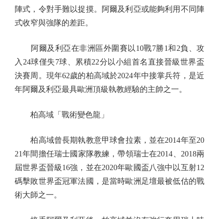
陣式，令對手難以捉摸。阿爾及利亞或能夠利用不同陣
式收窄與強隊的差距。
阿爾及利亞在非洲區外圍賽以10戰7勝1和2負、攻
入24球僅失7球、累積22分以小組首名直接晉級世界盃
決賽周。現年62歲的柏高域於2024年中接掌兵符，是近
年阿爾及利亞最具歐洲頂級執教經驗的主帥之一。
柏高域「戰術變色龍」
柏高域曾長期執教意甲球會拉素，並在2014年至20
21年間擔任瑞士國家隊教練，帶領瑞士在2014、2018兩
屆世界盃晉級16強，並在2020年歐國盃八強中以互射12
碼擊敗世界盃冠軍法國，是當時歐洲足壇最被低估的戰
術大師之一。