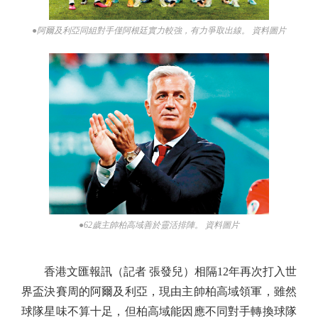
●阿爾及利亞同組對手僅阿根廷實力較強，有力爭取出線。 資料圖片
●62歲主帥柏高域善於靈活排陣。 資料圖片
香港文匯報訊（記者 張發兒）相隔12年再次打入世
界盃決賽周的阿爾及利亞，現由主帥柏高域領軍，雖然
球隊星味不算十足，但柏高域能因應不同對手轉換球隊