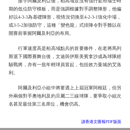
接手阿爾及利亞後，柏高域並沒有強行套用瑞士時
期的低位防守模板，而是強調根據對手調整陣形，他偏
好以4-3-3為基礎陣形，視情況切換至4-2-3-1強化中場，
或3-5-2加強防守，這種「變色龍」式排陣令對手難以在
開賽前掌握阿爾及利亞的布局。
行軍速度高是柏高域點兵的首要條件，在老將馬列
斯退下國際賽舞台後，文迪與伊斯美賓拿沙成為球隊經
驗戰將，亦有一批年輕球員冒起，包括效力曼城的艾洛
利。
阿爾及利亞小組中將要遇上上屆冠軍阿根廷，但另
外兩個對手奧地利及約旦屬二三線球隊，要爭取小組次
名甚至最佳第三名席位，機會仍高。
讀香港文匯報PDF版面