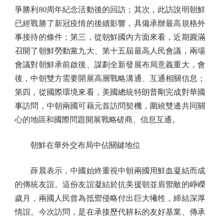
爭勝利80周年紀念活動後的回訪；其次，此訪說明朝鮮
已經戰勝了新冠疫情的後續影響，具備承辦最高規格外
事接待的條件；第三，從朝鮮國內方面來看，近期圓滿
召開了朝鮮勞動黨九大、第十五屆最高人民會議，兩場
會議對朝鮮承前啟後、謀劃全新發展布局意義重大，會
後，中朝雙方需要開展高層戰略溝通、互通相關信息；
第四，從國際環境來看，美國總統特朗普剛完成對華國
事訪問，中朝兩國可藉元首訪問契機，圍繞雙邊共同關
心的地區和國際問題開展戰略磋商、信息互通。
朝鮮在華外交布局中佔關鍵地位
薛晨表示，中國始終重視中朝兩國用鮮血凝結而成
的傳統友誼。這份友誼凝結於抗美援朝並肩禦敵的崢嶸
歲月，兩國人民曾為抵禦侵略付出巨大犧牲，締結深厚
情誼。今次訪問，是在承接歷代耕耘的友好基業、傳承