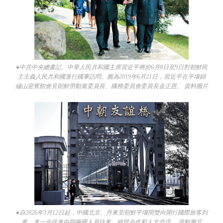
●中共中央總書記、中華人民共和國主席習近平將於6月8日至9日對朝鮮民
主主義人民共和國進行國事訪問。圖為2019年6月21日，習近平在平壤錦
繡山迎賓館會見朝鮮勞動黨委員長、國務委員會委員長金正恩。 資料圖片
●自2026年3月12日起，中國北京、丹東至朝鮮平壤間雙向開行國際旅客列
車，進一步促進中朝兩國人員往來、經貿合作和人文交流。 資料圖片