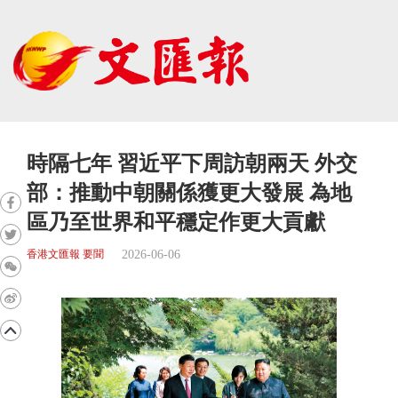
時隔七年 習近平下周訪朝兩天 外交
部：推動中朝關係獲更大發展 為地
區乃至世界和平穩定作更大貢獻
2026-06-06
香港文匯報 要聞