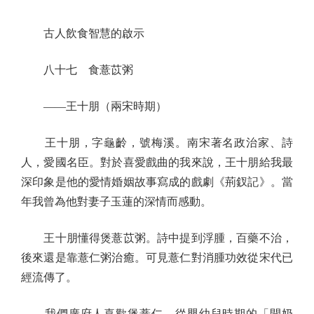
古人飲食智慧的啟示
八十七 食薏苡粥
——王十朋（兩宋時期）
王十朋，字龜齡，號梅溪。南宋著名政治家、詩
人，愛國名臣。對於喜愛戲曲的我來說，王十朋給我最
深印象是他的愛情婚姻故事寫成的戲劇《荊釵記》。當
年我曾為他對妻子玉蓮的深情而感動。
王十朋懂得煲薏苡粥。詩中提到浮腫，百藥不治，
後來還是靠薏仁粥治癒。可見薏仁對消腫功效從宋代已
經流傳了。
我們廣府人喜歡煲薏仁，從嬰幼兒時期的「開奶