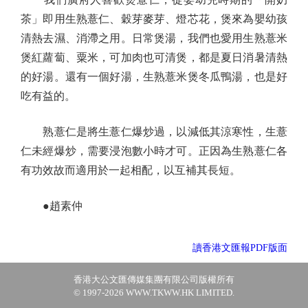
茶」即用生熟薏仁、穀芽麥芽、燈芯花，煲來為嬰幼孩
清熱去濕、消滯之用。日常煲湯，我們也愛用生熟薏米
煲紅蘿蔔、粟米，可加肉也可清煲，都是夏日消暑清熱
的好湯。還有一個好湯，生熟薏米煲冬瓜鴨湯，也是好
吃有益的。
熟薏仁是將生薏仁爆炒過，以減低其涼寒性，生薏
仁未經爆炒，需要浸泡數小時才可。正因為生熟薏仁各
有功效故而適用於一起相配，以互補其長短。
●趙素仲
讀香港文匯報PDF版面
香港大公文匯傳媒集團有限公司版權所有
© 1997-2026 WWW.TKWW.HK LIMITED.