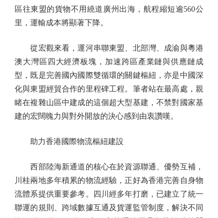
區往東盟的貨物不用繞道廣州出海，航程縮短逾560公
里，運輸成本將顯著下降。
從宏觀來看，運河串聯東盟、北部灣、成渝與粵港
澳大灣區四大經濟板塊，加速跨區產業鏈與供應鏈成
型，既是完善國內國際雙循環的關鍵樞紐，亦是中國深
化與東盟經貿合作的里程碑工程。筆者站在最高處，親
睹在複雜山區中建成的這個超大型基建，不禁對國家基
建的宏闊魄力與對外開放的決心感到由衷讚嘆。
助力香港國際物流樞紐建設
西部陸海新通道的核心在於資源聯通、優勢互補，
川桂兩地多年積累的物流經驗，正好為香港完善自身物
流體系提供重要參考。四川經多年打磨，已建立了統一
聯運的規則、跨域數據互通及貨運監管制度，解決不同