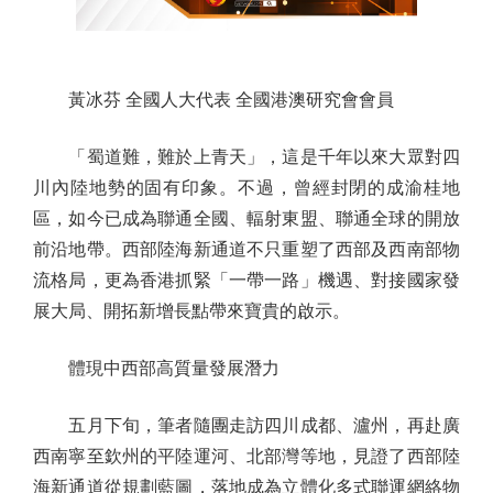
黃冰芬 全國人大代表 全國港澳研究會會員
「蜀道難，難於上青天」，這是千年以來大眾對四
川內陸地勢的固有印象。不過，曾經封閉的成渝桂地
區，如今已成為聯通全國、輻射東盟、聯通全球的開放
前沿地帶。西部陸海新通道不只重塑了西部及西南部物
流格局，更為香港抓緊「一帶一路」機遇、對接國家發
展大局、開拓新增長點帶來寶貴的啟示。
體現中西部高質量發展潛力
五月下旬，筆者隨團走訪四川成都、瀘州，再赴廣
西南寧至欽州的平陸運河、北部灣等地，見證了西部陸
海新通道從規劃藍圖，落地成為立體化多式聯運網絡物