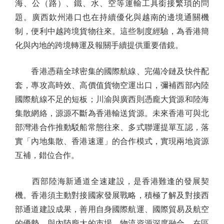
海、公（路）、鐵、水、空等運輸工具銜接繁瑣的問
題。廣西欽州港口也在持續優化與越南的邊境通關機
制，便利中越跨境貨物往來。這些制度經驗，為香港簡
化與內地的跨境轉運及報關手續提供重要借鏡。
香港憑藉全球密集的國際航線、完備冷鏈及快件配
套，專攻高時效、高價值貨物空運出口，彌補西部內陸
國際航線不足的短板；川渝與廣西則憑龐大貨源和陸海
集散網絡，源源不斷為香港輸送貨源。未來香港可與北
部灣港合作推動駁船常態往來、多式聯運提單互認，落
實「內地集散、香港速運」的合作模式，實現兩地資源
互補，錯位合作。
西部陸海新通道全速建設，是香港難逢的發展契
機。香港須主動對接國家發展戰略，積極了解及對接西
部通道建設成果，善用自身國際航運、國際貿易及航空
的優勢，與內陸龐大的市場、物流資源深度融合，在區