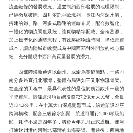
流全鏈條的發展現況。過去制約西部發展的地理限制，
已經徹底破除。四川依託中歐班列、長江內河深水港，
搭建的鐵、路、河多式聯運的運輸布局，配合數智化、
一體化的物流調度系統，讓貨物精準配載、全程溯源，
加上標準化的通關流程，有效壓縮物流時間、降低營運
成本，讓內陸城市蛻變成為中國西部對外開放的核心樞
紐，充分體現中西部高質量發展的潛力。
西部陸海新通道以蘭州、成渝為關鍵節點，一路向
南分多路直抵北部灣，整體布局猶如三叉形物流骨架。
在全線的工程中，最具代表性的是位於廣西欽州一段的
平陸運河。這條運河項目總投資727.2億元人民幣，全長
近134.2公里，在十萬大山深處開鑿而成，沿途架設27座
跨河橋樑、配套三級節水船閘，航道可通行5,000噸級船
舶，耗時不過是四年多，將於今年九月正式通航。運河
打通欽州港內河到北部灣的出海要道。開通後，西南地