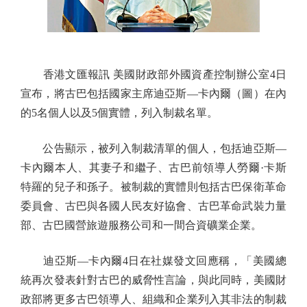
香港文匯報訊 美國財政部外國資產控制辦公室4日
宣布，將古巴包括國家主席迪亞斯—卡內爾（圖）在內
的5名個人以及5個實體，列入制裁名單。
公告顯示，被列入制裁清單的個人，包括迪亞斯—
卡內爾本人、其妻子和繼子、古巴前領導人勞爾·卡斯
特羅的兒子和孫子。被制裁的實體則包括古巴保衛革命
委員會、古巴與各國人民友好協會、古巴革命武裝力量
部、古巴國營旅遊服務公司和一間合資礦業企業。
迪亞斯—卡內爾4日在社媒發文回應稱，「美國總
統再次發表針對古巴的威脅性言論，與此同時，美國財
政部將更多古巴領導人、組織和企業列入其非法的制裁