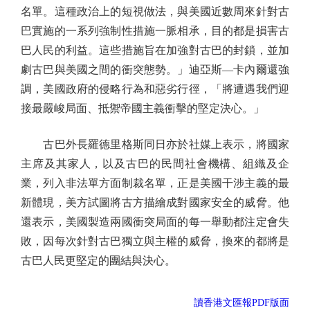
名單。這種政治上的短視做法，與美國近數周來針對古
巴實施的一系列強制性措施一脈相承，目的都是損害古
巴人民的利益。這些措施旨在加強對古巴的封鎖，並加
劇古巴與美國之間的衝突態勢。」迪亞斯—卡內爾還強
調，美國政府的侵略行為和惡劣行徑，「將遭遇我們迎
接最嚴峻局面、抵禦帝國主義衝擊的堅定決心。」
古巴外長羅德里格斯同日亦於社媒上表示，將國家
主席及其家人，以及古巴的民間社會機構、組織及企
業，列入非法單方面制裁名單，正是美國干涉主義的最
新體現，美方試圖將古方描繪成對國家安全的威脅。他
還表示，美國製造兩國衝突局面的每一舉動都注定會失
敗，因每次針對古巴獨立與主權的威脅，換來的都將是
古巴人民更堅定的團結與決心。
讀香港文匯報PDF版面