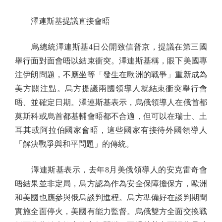
澤連斯基提議直接會晤
烏總統澤連斯基4日公開致信普京，提議在第三國
舉行面對面會晤以結束衝突。澤連斯基稱，眼下美國專
注伊朗問題，不應坐等「發生在歐洲的戰爭」重新成為
美方關注點。烏方提議兩國領導人就結束衝突舉行會
晤、並確定日期。澤連斯基表示，烏俄領導人在俄首都
莫斯科或烏首都基輔會晤都不合適，但可以在瑞士、土
耳其或阿拉伯國家會晤，這些國家有接待外國領導人
「解決戰爭與和平問題」的傳統。
澤連斯基表示，去年8月美俄領導人的安克雷奇會
晤結果並非定局，烏方認為作為安全保障擔保方，歐洲
和美國也應參與俄烏談判進程。烏方準備好在談判期間
實施全面停火，美國有能力監督。烏俄雙方全面交換戰