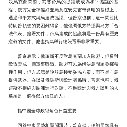
決烏克蘭問題，其關於烏的提議或成為和平協議的基
礎，俄方完全準備好並願意在安克雷奇會晤的基礎上，
通過和平方式與烏達成協議。但普京也稱，這一問題比
特朗普預想的要困難得多，他強調俄方希望與烏方「合
法代表」簽署文件，俄烏達成的協議將是一份具有歷史
意義的文件。他也指烏舉行總統選舉非常重要。
普京表示，俄羅斯不反對烏克蘭加入歐盟，但反對
歐盟變成一個軍事聯盟。歐盟可以為解決烏問題發揮積
極作用，但方式應是說服烏接受妥協方案，而不是向烏
提供武器。在談及俄羅斯與歐洲關係時，普京也稱，俄
羅斯不拒絕與歐洲進行對話，不過歐洲與俄方談判的人
選須是「值得俄方信任的人」。
指中國全球政經角色日益重要
回答中東局勢相關問題時，普京稱，伊朗局勢具有