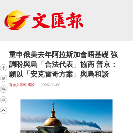
重申俄美去年阿拉斯加會晤基礎 強
調盼與烏「合法代表」協商 普京：
願以「安克雷奇方案」與烏和談
2026-06-06
香港文匯報 國際