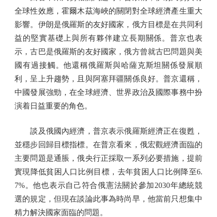
全球性效應，霍爾木茲海峽的關閉對全球經濟產生重大
影響。伊朗是俄羅斯的友好國家，俄方目標是在共同利
益的堅實基礎上與所有夥伴建立長期關係。普京也表
示，古巴是俄羅斯的友好國家，俄方曾就古巴問題與美
國有過接觸。他還稱俄羅斯與哈薩克斯坦關係發展順
利，呈上升趨勢，且與阿塞拜疆關係良好。普京還稱，
中國發展強勁，在全球經濟、世界政治及國際事務中扮
演着日益重要的角色。
談及俄國內經濟，普京表示俄羅斯經濟正在復甦，
並穩步回歸目標指標。在普京看來，俄宏觀經濟面臨的
主要問題是通脹，俄央行正採取一系列必要措施，提前
實現降低貧困人口比例目標，去年貧困人口比例降至6.
7%。他也表示自己符合俄憲法關於參加2030年總統競
選的規定，但現在談論此事為時尚早，他當前只想集中
精力解決國家面臨的問題。