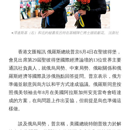
●澤連斯基（右）和北約秘書長呂特在基輔陣亡將士牆前獻花。 法新社
香港文匯報訊 俄羅斯總統普京6月4日在聖彼得堡，
會見出席第29屆聖彼得堡國際經濟論壇的13位世界主要
通訊社負責人，就俄烏局勢、中東局勢、俄歐關係和俄
羅斯經濟等國際及涉俄熱點回答提問。普京表示，俄方
準備並願意與烏方以和平方式達成協議。俄羅斯同意按
照俄美領袖去年8月在美國阿拉斯加州安克雷奇會晤達
成的方案，在烏問題上作出妥協，但前提是烏也準備這
樣做。
談及俄烏局勢，普京稱，美國總統特朗普致力於解