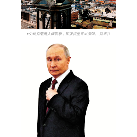
●受烏克蘭無人機襲擊，聖彼得堡冒出濃煙。 路透社