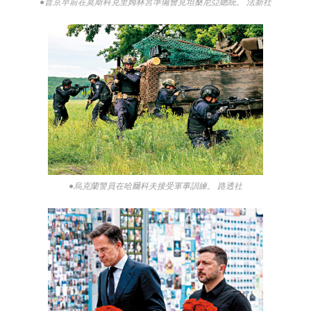
●普京早前在莫斯科克里姆林宮準備會見坦桑尼亞總統。 法新社
●烏克蘭警員在哈爾科夫接受軍事訓練。 路透社