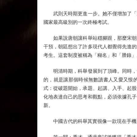
武則天時期更進一步。她不僅增加了「武
國家最高級別的一次終極考試。
如果說唐朝讓科舉站穩腳跟，那麼宋朝則
干預，朝廷想出了許多現代人都覺得先進的
考生。這套制度被稱為「糊名」和「謄錄」
明清時期，科舉發展到了頂峰。同時，也
的，就是讓那個時候無數讀書人又愛又恨
式：從破題開始，承題、起講、入手、起股
化地表達自己的思考和觀點，必須依據孔子
新。
中國古代的科舉其實很像一款現在手機裏