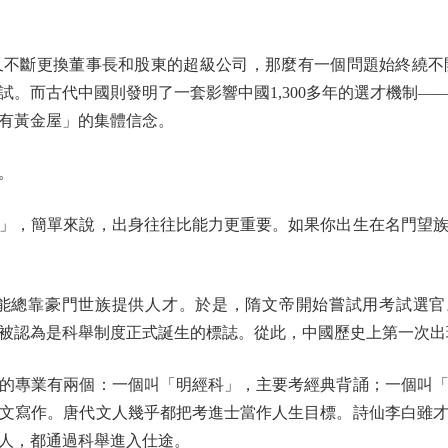
斷更換董事長和股東的超級公司，那麼有一個問題始終繞不
試。而古代中國則發明了一套影響中國1,300多年的選才機制—
有黃金屋」的集體信念。
。
，簡單來說，出身往往比能力更重要。如果你出生在名門望族
靠豪門世族提供人才。於是，隋文帝開始嘗試用考試選官。
被認為是科舉制度正式誕生的標誌。從此，中國歷史上第一次出
專業有兩個：一個叫「明經科」，主要考經典背誦；一個叫「
文寫作。唐代文人幾乎都把考進士當作人生目標。詩仙李白雖
人，都通過科舉進入仕途。