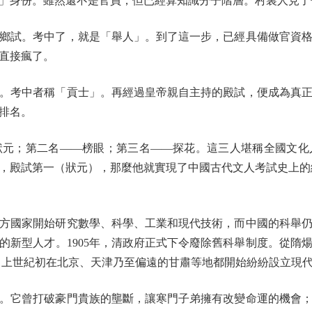
身份。雖然還不是官員，但已經算知識分子階層。村裏人見了
試。考中了，就是「舉人」。到了這一步，已經具備做官資格
直接瘋了。
考中者稱「貢士」。再經過皇帝親自主持的殿試，便成為真正
排名。
；第二名——榜眼；第三名——探花。這三人堪稱全國文化
，殿試第一（狀元），那麼他就實現了中國古代文人考試史上的終極
方國家開始研究數學、科學、工業和現代技術，而中國的科舉仍
的新型人才。1905年，清政府正式下令廢除舊科舉制度。從隋
帷幕。上世紀初在北京、天津乃至偏遠的甘肅等地都開始紛紛設立現
它曾打破豪門貴族的壟斷，讓寒門子弟擁有改變命運的機會；