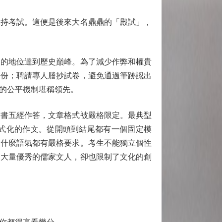
持考試。這便是後來大名鼎鼎的「殿試」，
的地位達到歷史巔峰。為了減少作弊和權貴
身份；聘請專人謄抄試卷，避免通過筆跡認出
的公平機制堪稱領先。
書五經作答，文章格式被嚴格限定。最典型
式化的作文。從開頭到結尾都有一個固定模
用什麼語氣都有嚴格要求。考生不能獨立個性
了大量優秀的儒家文人，卻也限制了文化的創