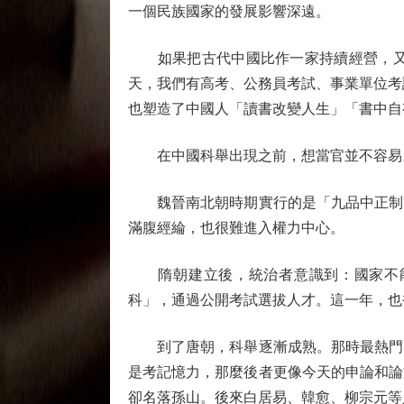
一個民族國家的發展影響深遠。
如果把古代中國比作一家持續經營，又不
天，我們有高考、公務員考試、事業單位考
也塑造了中國人「讀書改變人生」「書中自
在中國科舉出現之前，想當官並不容易
魏晉南北朝時期實行的是「九品中正制」
滿腹經綸，也很難進入權力中心。
隋朝建立後，統治者意識到：國家不能總
科」，通過公開考試選拔人才。這一年，也
到了唐朝，科舉逐漸成熟。那時最熱門的
是考記憶力，那麼後者更像今天的申論和論
卻名落孫山。後來白居易、韓愈、柳宗元等