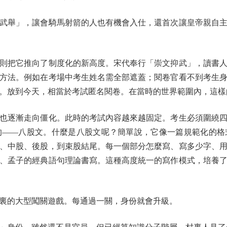
舉」，讓會騎馬射箭的人也有機會入仕，還首次讓皇帝親自主
把它推向了制度化的新高度。宋代奉行「崇文抑武」，讀書人
方法。例如在考場中考生姓名需全部遮蓋；閱卷官看不到考生
。放到今天，相當於考試匿名閱卷。在當時的世界範圍內，這樣
逐漸走向僵化。此時的考試內容越來越固定。考生必須圍繞四
的——八股文。什麼是八股文呢？簡單說，它像一篇規範化的格
、中股、後股，到束股結尾。每一個部分怎麼寫、寫多少字、
、孟子的經典語句理論書寫。這種高度統一的寫作模式，培養
的大型闖關遊戲。每通過一關，身份就會升級。