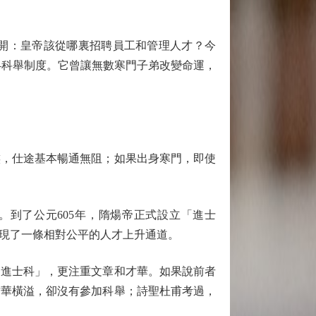
開：皇帝該從哪裏招聘員工和管理人才？今
—科舉制度。它曾讓無數寒門子弟改變命運，
，仕途基本暢通無阻；如果出身寒門，即使
到了公元605年，隋煬帝正式設立「進士
現了一條相對公平的人才上升通道。
進士科」，更注重文章和才華。如果說前者
才華橫溢，卻沒有參加科舉；詩聖杜甫考過，