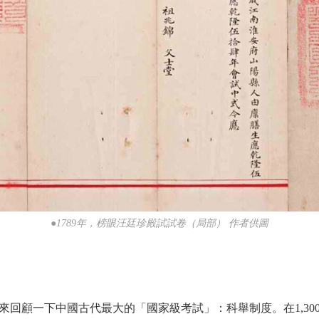
●1789年，榜眼汪廷珍殿試試卷（局部） 作者供圖
顧一下中國古代最大的「國家級考試」：科舉制度。在1,30