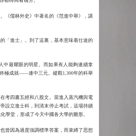
你都得高看幾分。
。《儒林外史》中著名的《范進中舉》，講
的「進士」。到了這裏，基本意味着仕途的
人中最耀眼的明星。而如果有人能夠連續拿
成就——連中三元。縱觀1,300年的科舉
在考四書五經和八股文。當進入蒸汽機與電
煬帝設立進士科，到清末停止考試，這場持續
代化學堂，形成了今天中國各大學的雛形。
也曾因為過度強調標準答案，而束縛了思想