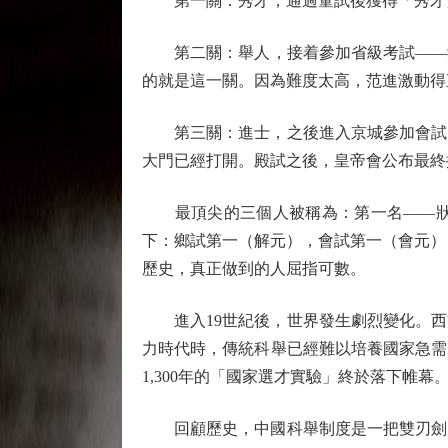
第一關：秀才，通過童試後獲得「秀才」
第二關：舉人，接着參加省級考試——鄉
的就是這一關。因為難度太高，范進激動得
第三關：進士，之後進入京城參加會試。
大門已經打開。殿試之後，皇帝會公布最終
最頂尖的三個人被稱為：第一名——狀元
下：鄉試第一（解元），會試第一（會元）
歷史，真正做到的人屈指可數。
進入19世紀後，世界發生劇烈變化。西
力時代時，傳統科舉已經難以培養國家急需
1,300年的「國家選才實驗」終於落下
回顧歷史，中國科舉制度是一把雙刃劍。