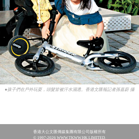
●孩子們在戶外玩耍，頭髮皆被汗水濕透。香港文匯報記者孫嘉蔚 攝
香港大公文匯傳媒集團有限公司版權所有
© 1997-2026 WWW.TKWW.HK LIMITED.