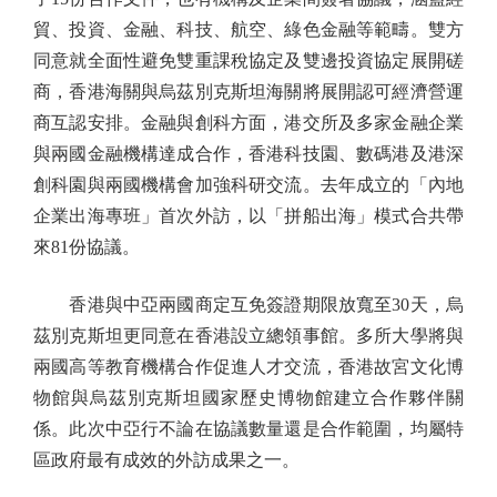
貿、投資、金融、科技、航空、綠色金融等範疇。雙方
同意就全面性避免雙重課稅協定及雙邊投資協定展開磋
商，香港海關與烏茲別克斯坦海關將展開認可經濟營運
商互認安排。金融與創科方面，港交所及多家金融企業
與兩國金融機構達成合作，香港科技園、數碼港及港深
創科園與兩國機構會加強科研交流。去年成立的「內地
企業出海專班」首次外訪，以「拼船出海」模式合共帶
來81份協議。
香港與中亞兩國商定互免簽證期限放寬至30天，烏
茲別克斯坦更同意在香港設立總領事館。多所大學將與
兩國高等教育機構合作促進人才交流，香港故宮文化博
物館與烏茲別克斯坦國家歷史博物館建立合作夥伴關
係。此次中亞行不論在協議數量還是合作範圍，均屬特
區政府最有成效的外訪成果之一。