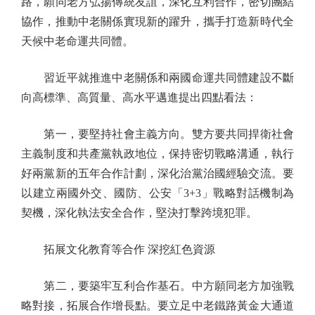
路，願同老方弘揚傳統友誼，深化互利合作，密切團結
協作，推動中老關係實現新的躍升，攜手打造新時代全
天候中老命運共同體。
習近平就推進中老關係和兩國命運共同體建設不斷
向高標準、高質量、高水平邁進提出四點看法：
第一，要堅持社會主義方向。雙方要共同捍衛社會
主義制度和共產黨執政地位，保持密切戰略溝通，執行
好兩黨新的五年合作計劃，深化治黨治國經驗交流。要
以建立兩國外交、國防、公安「3+3」戰略對話機制為
契機，深化執法安全合作，堅決打擊跨境犯罪。
拓展文化教育等合作 深挖紅色資源
第二，要築牢互利合作基石。中方願同老方加強戰
略對接，拓展合作增長點。要立足中老鐵路黃金大通道