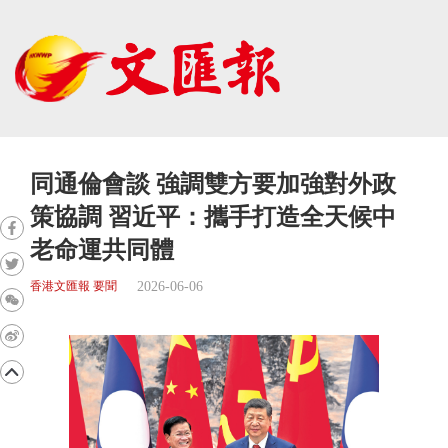
同通倫會談 強調雙方要加強對外政
策協調 習近平：攜手打造全天候中
老命運共同體
2026-06-06
香港文匯報 要聞