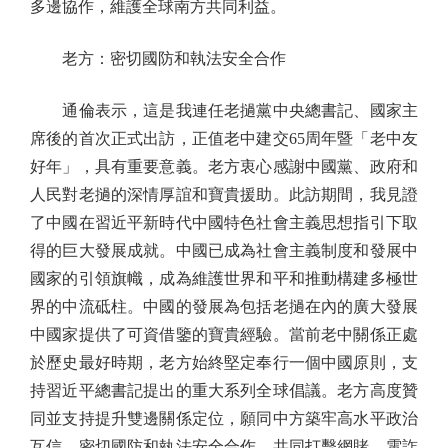
多邊協作，維護全球南方共同利益。
老方：密切國防和執法安全合作
通倫表示，這是我連任老撾黨中央總書記、國家主
席後的首次正式出訪，正值老中建交65周年暨「老中友
好年」，具有重要意義。老方衷心感謝中國黨、政府和
人民對老撾的深情厚誼和寶貴援助。此訪期間，我見證
了中國在習近平新時代中國特色社會主義思想指引下取
得的巨大發展成就。中國已成為社會主義制度和發展中
國家的引領旗幟，成為維護世界和平和推動構建多極世
界的中流砥柱。中國的發展為包括老撾在內的廣大發展
中國家提供了可資借鑒的寶貴經驗。當前老中關係正處
於歷史最好時期，老方始終堅定奉行一個中國原則，支
持習近平總書記提出的重大系列全球倡議。老方高度贊
同並支持提升雙邊關係定位，願同中方築牢高水平政治
互信，密切國防和執法安全合作，共同打擊網賭、電詐