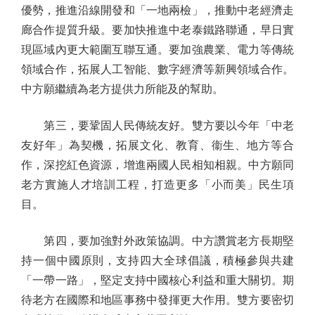
優勢，推進沿線開發和「一地兩檢」，推動中老經濟走
廊合作提質升級。要加快推進中老泰鐵路聯通，早日實
現區域內更大範圍互聯互通。要加強農業、電力等傳統
領域合作，拓展人工智能、數字經濟等新興領域合作。
中方願繼續為老方提供力所能及的幫助。
第三，要鞏固人民傳統友好。雙方要以今年「中老
友好年」為契機，拓展文化、教育、衞生、地方等合
作，深挖紅色資源，增進兩國人民相知相親。中方願同
老方實施人才培訓工程，打造更多「小而美」民生項
目。
第四，要加強對外政策協調。中方讚賞老方長期堅
持一個中國原則，支持四大全球倡議，積極參與共建
「一帶一路」，堅定支持中國核心利益和重大關切。期
待老方在國際和地區事務中發揮更大作用。雙方要密切