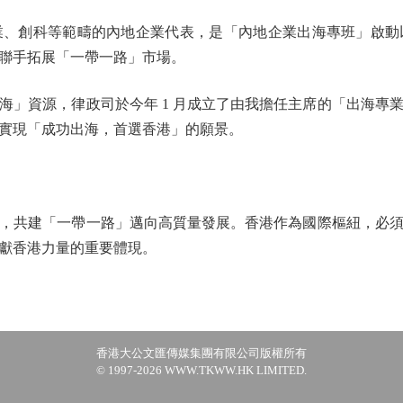
、創科等範疇的內地企業代表，是「內地企業出海專班」啟動
聯手拓展「一帶一路」市場。
資源，律政司於今年 1 月成立了由我擔任主席的「出海專
實現「成功出海，首選香港」的願景。
共建「一帶一路」邁向高質量發展。香港作為國際樞紐，必須
獻香港力量的重要體現。
香港大公文匯傳媒集團有限公司版權所有
© 1997-2026 WWW.TKWW.HK LIMITED.