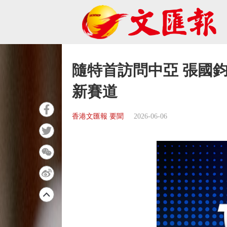
隨特首訪問中亞 張國
新賽道
香港文匯報 要聞
2026-06-06