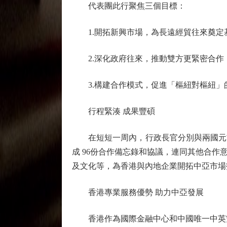
代表團此行聚焦三個目標：
1.開拓新興市場，為長遠經貿往來奠定
2.深化政府往來，推動雙方更緊密合作
3.構建合作模式，促進「樞紐對樞紐」
行程緊湊 成果豐碩
在短短一周內，行政長官分別與兩國元首
成 96份合作備忘錄和協議，連同其他合作
及文化等，為香港與內地企業開拓中亞市場
香港專業服務優勢 助力中亞發展
香港作為國際金融中心和中國唯一中英雙