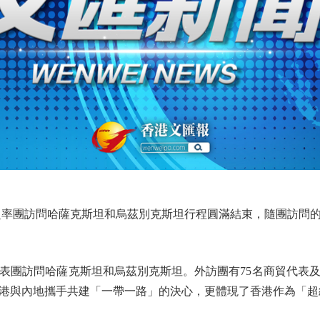
率團訪問哈薩克斯坦和烏茲別克斯坦行程圓滿結束，隨團訪問的
團訪問哈薩克斯坦和烏茲別克斯坦。外訪團有75名商貿代表及
港與內地攜手共建「一帶一路」的決心，更體現了香港作為「超