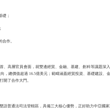
基礎；
；
的合作。
、高層官員會面，就雙邊經貿、金融、基建、創科等議題深入
意向，總價值超過 16.5億美元；範疇涵蓋經貿投資、基礎建設
打開了合作大門。
語普通法司法管轄區，具備三大核心優勢，正好助力中亞國家