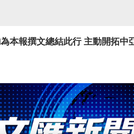
鈞為本報撰文總結此行 主動開拓中