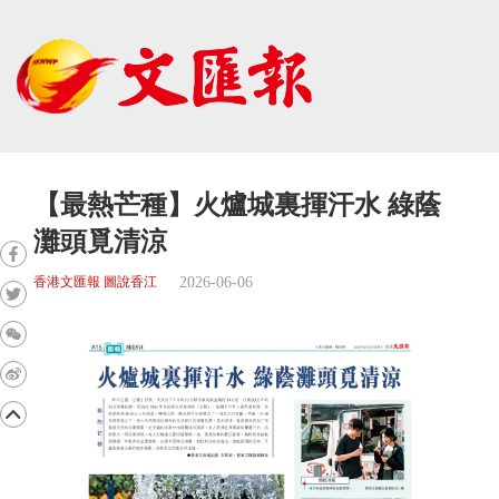
【最熱芒種】火爐城裏揮汗水 綠蔭
灘頭覓清涼
2026-06-06
香港文匯報 圖說香江