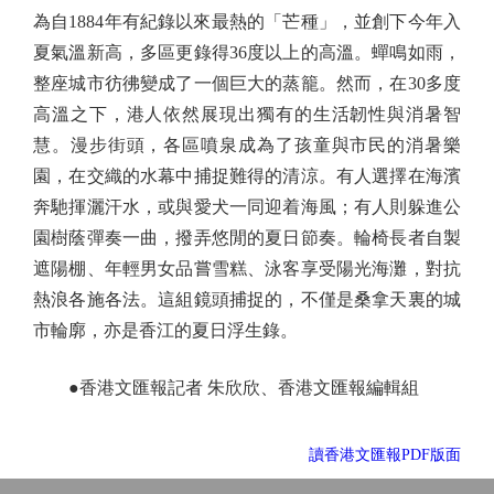
為自1884年有紀錄以來最熱的「芒種」，並創下今年入
夏氣溫新高，多區更錄得36度以上的高溫。蟬鳴如雨，
整座城市彷彿變成了一個巨大的蒸籠。然而，在30多度
高溫之下，港人依然展現出獨有的生活韌性與消暑智
慧。漫步街頭，各區噴泉成為了孩童與市民的消暑樂
園，在交織的水幕中捕捉難得的清涼。有人選擇在海濱
奔馳揮灑汗水，或與愛犬一同迎着海風；有人則躲進公
園樹蔭彈奏一曲，撥弄悠閒的夏日節奏。輪椅長者自製
遮陽棚、年輕男女品嘗雪糕、泳客享受陽光海灘，對抗
熱浪各施各法。這組鏡頭捕捉的，不僅是桑拿天裏的城
市輪廓，亦是香江的夏日浮生錄。
●香港文匯報記者 朱欣欣、香港文匯報編輯組
讀香港文匯報PDF版面