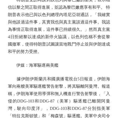
信以黎之間正取得進展，並認為黎巴嫩應享有和平。 特
朗普表示他已與以色列總理內塔尼亞胡通話，「我確實
與他談過這件事，其實我也與真主黨談過這件事。我認
為事情正取得進展，這件事已持續很久。」然而真主黨
4日拒絕黎以達成的新停火協議，以色列也稱不會從黎
國撤軍，使得特朗普試圖讓當地戰鬥停止並與伊朗達成
和平的努力受挫。
伊媒：海軍驅逐兩美艦
據伊朗伊斯蘭共和國廣播電視台5日報道，伊朗海
軍向兩艘美軍驅逐艦警告射擊，將其驅離阿曼灣。報道
稱，伊朗海軍使用導彈和無人機進行警告射擊後，「入
侵的DDG-103和DDG-87（美軍）驅逐艦已離開阿曼
灣，駛向印度洋」，DDG-103和DDG-87分別指美軍
「特拉克斯頓號」和「梅森號」驅逐艦。美軍中央司令