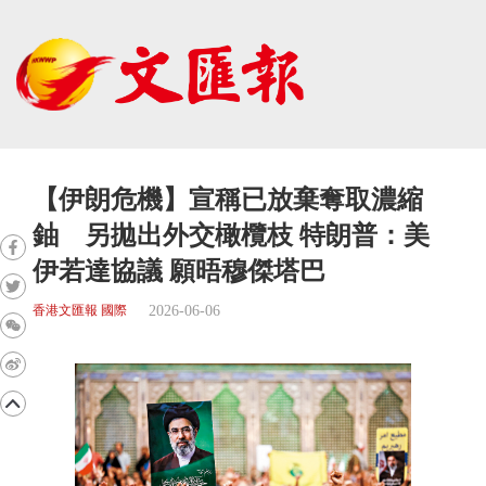
【伊朗危機】宣稱已放棄奪取濃縮
鈾 另拋出外交橄欖枝 特朗普：美
伊若達協議 願晤穆傑塔巴
2026-06-06
香港文匯報 國際