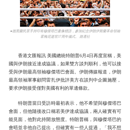
●德黑蘭民眾手持印有穆傑塔巴畫像標語，參加紀念伊朗伊斯蘭革命領袖
霍梅尼逝世37周年儀式。 路透社
香港文匯報訊 美國總統特朗普6月4日再度宣稱，美
國與伊朗接近達成協議，如果雙方談判順利，他可以接
受與伊朗最高領袖穆傑塔巴會面。伊朗傳媒報道，伊朗
最高領袖軍事顧問雷扎伊批評美方在談判中企圖施壓，
要求伊朗接受僅對美國有利的單邊條款。
特朗普當日受訪時最初表示，他不希望與穆傑塔巴
會面，但他隨後改口稱若美伊達成協議，兩人確實有可
能見面，他對此持開放態度。特朗普稱，與穆傑塔巴的
會晤並非他自己提出，但確實有一些人提過，「我不想