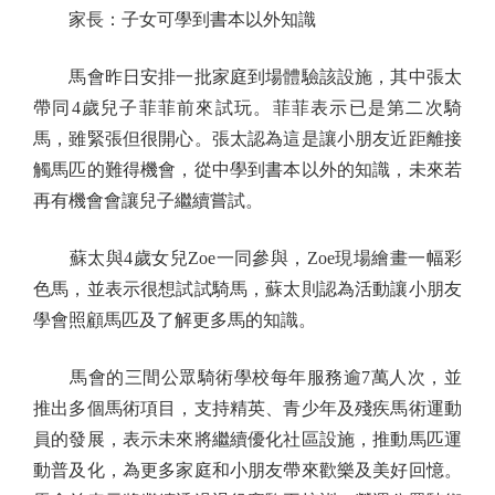
家長：子女可學到書本以外知識
馬會昨日安排一批家庭到場體驗該設施，其中張太
帶同4歲兒子菲菲前來試玩。菲菲表示已是第二次騎
馬，雖緊張但很開心。張太認為這是讓小朋友近距離接
觸馬匹的難得機會，從中學到書本以外的知識，未來若
再有機會會讓兒子繼續嘗試。
蘇太與4歲女兒Zoe一同參與，Zoe現場繪畫一幅彩
色馬，並表示很想試試騎馬，蘇太則認為活動讓小朋友
學會照顧馬匹及了解更多馬的知識。
馬會的三間公眾騎術學校每年服務逾7萬人次，並
推出多個馬術項目，支持精英、青少年及殘疾馬術運動
員的發展，表示未來將繼續優化社區設施，推動馬匹運
動普及化，為更多家庭和小朋友帶來歡樂及美好回憶。