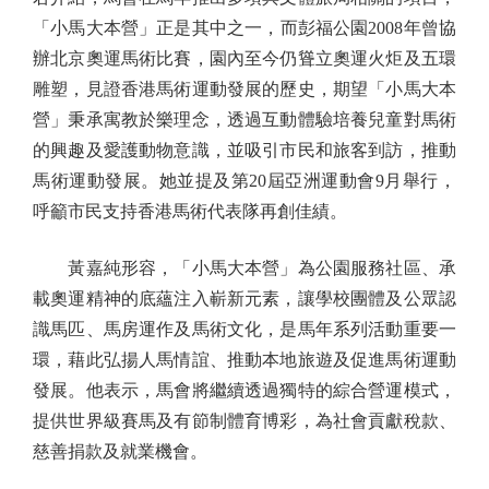
「小馬大本營」正是其中之一，而彭福公園2008年曾協
辦北京奧運馬術比賽，園內至今仍聳立奧運火炬及五環
雕塑，見證香港馬術運動發展的歷史，期望「小馬大本
營」秉承寓教於樂理念，透過互動體驗培養兒童對馬術
的興趣及愛護動物意識，並吸引市民和旅客到訪，推動
馬術運動發展。她並提及第20屆亞洲運動會9月舉行，
呼籲市民支持香港馬術代表隊再創佳績。
黃嘉純形容，「小馬大本營」為公園服務社區、承
載奧運精神的底蘊注入嶄新元素，讓學校團體及公眾認
識馬匹、馬房運作及馬術文化，是馬年系列活動重要一
環，藉此弘揚人馬情誼、推動本地旅遊及促進馬術運動
發展。他表示，馬會將繼續透過獨特的綜合營運模式，
提供世界級賽馬及有節制體育博彩，為社會貢獻稅款、
慈善捐款及就業機會。