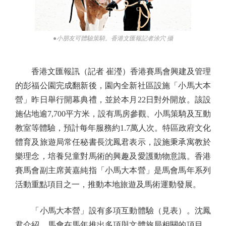
●小朋友可體驗策騎。香港文匯報記者涂穴 攝
香港文匯報訊（記者 崔瀅）香港賽馬會興建及管理
的彭福公園完成翻新後，園內全新社區設施「小馬大本
營」昨日舉行開幕典禮，並於本月22日對外開放。該設
施佔地逾7,700平方米，設有馬房參觀、小馬策騎及互動
教室等體驗，預計每年服務約1.7萬人次。特區政府文化
體育及旅遊局常任秘書長沈鳳君表示，設施秉承寓教於
樂理念，培養兒童對馬術的興趣及愛護動物意識。香港
賽馬會副主席黃嘉純指「小馬大本營」是馬會馬年系列
活動重點項目之一，推動本地旅遊及馬術運動發展。
「小馬大本營」設有多項互動體驗（見表）。沈鳳
君介紹，馬會在馬年推出多項與文體旅局相關的項目，