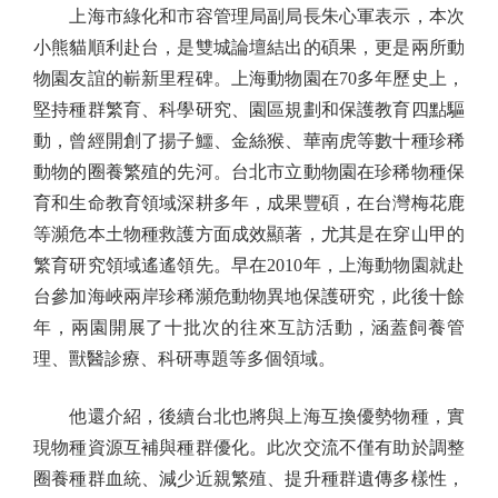
上海市綠化和市容管理局副局長朱心軍表示，本次
小熊貓順利赴台，是雙城論壇結出的碩果，更是兩所動
物園友誼的嶄新里程碑。上海動物園在70多年歷史上，
堅持種群繁育、科學研究、園區規劃和保護教育四點驅
動，曾經開創了揚子鱷、金絲猴、華南虎等數十種珍稀
動物的圈養繁殖的先河。台北市立動物園在珍稀物種保
育和生命教育領域深耕多年，成果豐碩，在台灣梅花鹿
等瀕危本土物種救護方面成效顯著，尤其是在穿山甲的
繁育研究領域遙遙領先。早在2010年，上海動物園就赴
台參加海峽兩岸珍稀瀕危動物異地保護研究，此後十餘
年，兩園開展了十批次的往來互訪活動，涵蓋飼養管
理、獸醫診療、科研專題等多個領域。
他還介紹，後續台北也將與上海互換優勢物種，實
現物種資源互補與種群優化。此次交流不僅有助於調整
圈養種群血統、減少近親繁殖、提升種群遺傳多樣性，