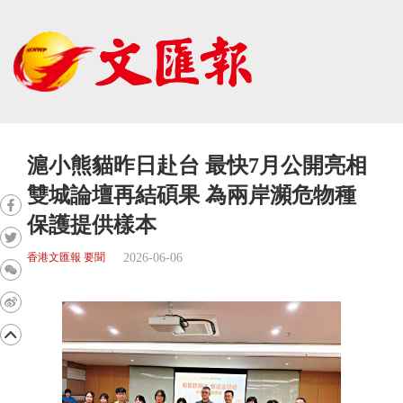
滬小熊貓昨日赴台 最快7月公開亮相
雙城論壇再結碩果 為兩岸瀕危物種
保護提供樣本
2026-06-06
香港文匯報 要聞