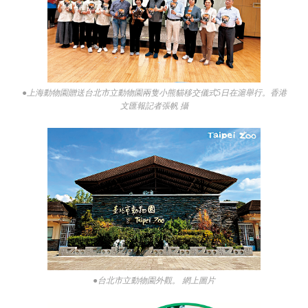
●上海動物園贈送台北市立動物園兩隻小熊貓移交儀式5日在滬舉行。香港
文匯報記者張帆 攝
●台北市立動物園外觀。 網上圖片