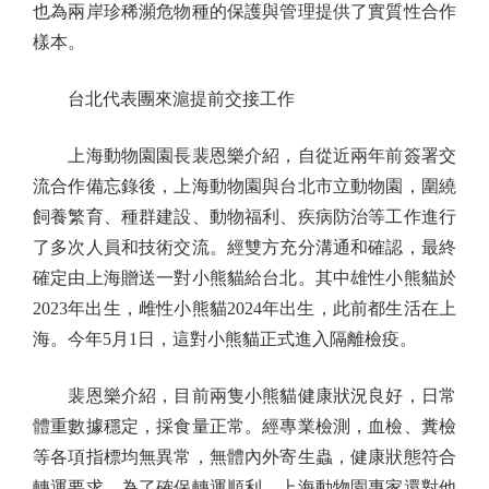
也為兩岸珍稀瀕危物種的保護與管理提供了實質性合作
樣本。
台北代表團來滬提前交接工作
上海動物園園長裴恩樂介紹，自從近兩年前簽署交
流合作備忘錄後，上海動物園與台北市立動物園，圍繞
飼養繁育、種群建設、動物福利、疾病防治等工作進行
了多次人員和技術交流。經雙方充分溝通和確認，最終
確定由上海贈送一對小熊貓給台北。其中雄性小熊貓於
2023年出生，雌性小熊貓2024年出生，此前都生活在上
海。今年5月1日，這對小熊貓正式進入隔離檢疫。
裴恩樂介紹，目前兩隻小熊貓健康狀況良好，日常
體重數據穩定，採食量正常。經專業檢測，血檢、糞檢
等各項指標均無異常，無體內外寄生蟲，健康狀態符合
轉運要求。為了確保轉運順利，上海動物園專家還對他