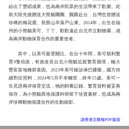
結出了豐碩成果，也為兩岸民眾的生活帶來了歡樂。此
前大陸先後贈送大熊貓團團、圓圓赴台，台灣也曾贈送
珍稀的梅花鹿、長鬃山羊落戶山東。2014年，出生在福
州的小熊貓美可、丫丫、歡歡遠赴台北市立動物園，成
為兩岸動物保育合作的重要使者。
其中，以美可最受關注。在台十年間，美可順利繁
育9隻幼崽，有效改良台北小熊貓近親繁育困境，極大
豐富當地種群基因。2023年美可確診淋巴腫瘤，園方持
續對症照料，2024年5月不幸離世，終年15歲。美可一
生見證兩岸保育交流，牠的飼養記錄、繁育資料被妥善
保存，為小熊貓異地保護科研留下珍貴素材，也成為兩
岸珍稀動物保護合作的生動縮影。
讀香港文匯報PDF版面