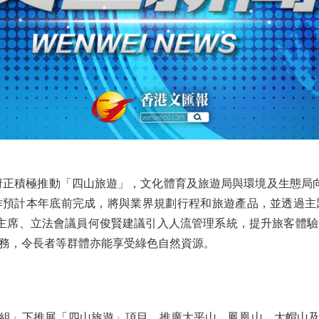
正積極推動「四山旅遊」，文化體育及旅遊局與環境及生態局向
作預計本年底前完成，將與業界規劃行程和旅遊產品，並透過主
主席、立法會議員何俊賢建議引入人流管理系統，提升旅客體
務，令長者等群體亦能享受綠色自然資源。
」下推展「四山旅遊」項目，推廣太平山、鳳凰山、大帽山及