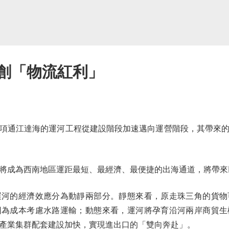
 創「物流紅利」
通江達海的運河工程從建設階段加速邁向運營階段，其帶來的
成為西南地區運距最短、最經濟、最便捷的出海通道，將帶來
的經濟效應分為動靜兩部分。靜態來看，原走珠三角的貨物
因為成本考慮水路運輸；動態來看，運河將孕育沿河兩岸商貿生
產業集群配套建設加快，實現進出口的「雙向奔赴」。