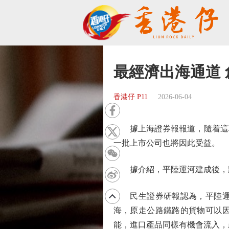
最經濟出海通道
香港仔 P11
2026-06-04
據上海證券報報道，隨着這項
一批上市公司也將因此受益。
據介紹，平陸運河建成後，將
民生證券研報認為，平陸運河
海，原走公路鐵路的貨物可以
能，進口產品同樣有機會流入，