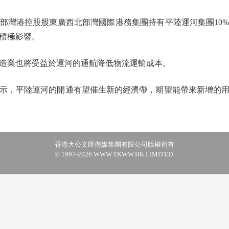
灣港控股股東廣西北部灣國際港務集團持有平陸運河集團10%
積極影響。
業也將受益於運河的通航降低物流運輸成本。
，平陸運河的開通有望催生新的經濟帶，期望能帶來新增的用
香港大公文匯傳媒集團有限公司版權所有
© 1997-2026 WWW.TKWW.HK LIMITED.