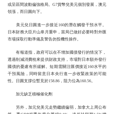
或呈區間波動偏強格局。G7貨幣兌美元個別發展，澳元
領漲，而日圓向下。
美元兌日圓進一步接近160的潛在觸發干預水平。
日本財務大臣片山皋月重申，當局已做好必要時對外匯
市場採取行動準備及警告勿投機性操作。
有報道指，政府可以在不增加國債發行的情況下，
透過削減消費稅來提供財政支持，市場對日本額外發行
國債的憂慮有所緩解。短期需關注匯價接近160水平的
干預風險，同時留意日本央行進一步收緊政策的可能
性。日圓支撐位暫見於158.86，阻力位為160.56。
加元缺乏積極催化劑
另外，加元兌美元走勢繼續偏弱，加拿大上周公布