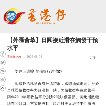
【外匯薈萃】日圓接近潛在觸發干預
水平
2026-06-04
香港仔 P09
分享
姜靜 王灝庭 華僑銀行經濟師
地緣政治風險再有升溫跡象，國際油價走高。至於
全球國債收益率大致溫和下跌，美債收益率曲線趨平，
兩年和10年期收益率分別升和跌1個基點。美元指數繼
續在99關口上方窄幅波動，現時對美元維持中性看法，