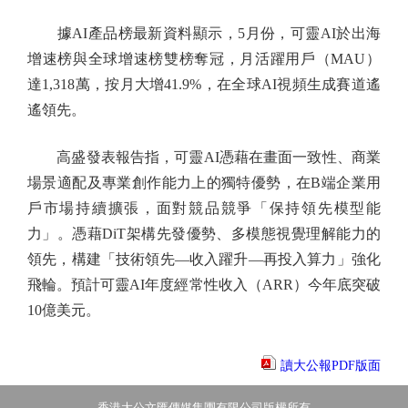
據AI產品榜最新資料顯示，5月份，可靈AI於出海
增速榜與全球增速榜雙榜奪冠，月活躍用戶（MAU）
達1,318萬，按月大增41.9%，在全球AI視頻生成賽道遙
遙領先。
高盛發表報告指，可靈AI憑藉在畫面一致性、商業
場景適配及專業創作能力上的獨特優勢，在B端企業用
戶市場持續擴張，面對競品競爭「保持領先模型能
力」。憑藉DiT架構先發優勢、多模態視覺理解能力的
領先，構建「技術領先—收入躍升—再投入算力」強化
飛輪。預計可靈AI年度經常性收入（ARR）今年底突破
10億美元。
讀大公報PDF版面
香港大公文匯傳媒集團有限公司版權所有