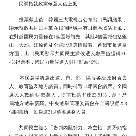
民調指執政黨候選人佔上風
投票截止後，韓國三大電視台公布出口民調結果，
顯示執政共同民主黨在16個區域中有11個區域佔上風，
在野黨國民力量僅在1個區域領先，其餘4個區域包括釜
山、大邱、江原道及全羅北道選情膠着。首爾市長選舉
方面，出口民調顯示共同民主黨候選人鄭恩伍獲得51.
4%得票率，國民力量候選人吳世勳為46%。
本屆選舉將選出道、市、郡、區等各級政府負責
人、教育監及地方議員，同時補選14席國會議席。全國
選民人數約4,465萬人，提前投票率達23.51%，創下歷
屆地方選舉新高。中央選舉管理委員會在全國設置258
個開票所，動員逾31.4萬名選務人員。
共同民主黨以「審判內亂勢力」為主軸，將矛頭指