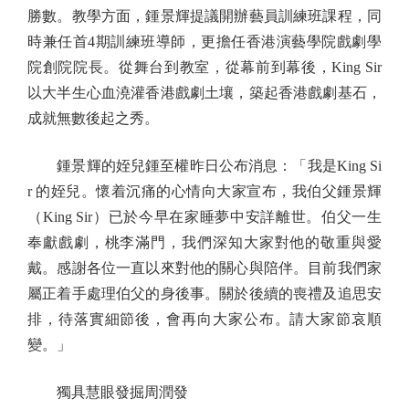
勝數。教學方面，鍾景輝提議開辦藝員訓練班課程，同
時兼任首4期訓練班導師，更擔任香港演藝學院戲劇學
院創院院長。從舞台到教室，從幕前到幕後，King Sir
以大半生心血澆灌香港戲劇土壤，築起香港戲劇基石，
成就無數後起之秀。
鍾景輝的姪兒鍾至權昨日公布消息：「我是King Si
r 的姪兒。懷着沉痛的心情向大家宣布，我伯父鍾景輝
（King Sir）已於今早在家睡夢中安詳離世。伯父一生
奉獻戲劇，桃李滿門，我們深知大家對他的敬重與愛
戴。感謝各位一直以來對他的關心與陪伴。目前我們家
屬正着手處理伯父的身後事。關於後續的喪禮及追思安
排，待落實細節後，會再向大家公布。請大家節哀順
變。」
獨具慧眼發掘周潤發