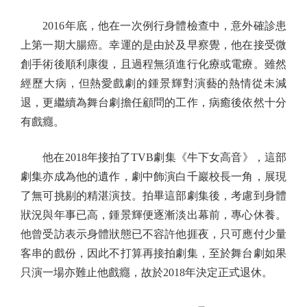
2016年底，他在一次例行身體檢查中，意外確診患
上第一期大腸癌。幸運的是由於及早察覺，他在接受微
創手術後順利康復，且過程無須進行化療或電療。雖然
經歷大病，但熱愛戲劇的鍾景輝對演藝的熱情從未減
退，更繼續為舞台劇擔任顧問的工作，病癒後依然十分
有戲癮。
他在2018年接拍了TVB劇集《牛下女高音》，這部
劇集亦成為他的遺作，劇中飾演白千巖校長一角，展現
了無可挑剔的精湛演技。拍畢這部劇集後，考慮到身體
狀況與年事已高，鍾景輝便逐漸淡出幕前，專心休養。
他曾受訪表示身體狀態已不容許他捱夜，只可應付少量
客串的戲份，因此不打算再接拍劇集，至於舞台劇如果
只演一場亦難止他戲癮，故於2018年決定正式退休。