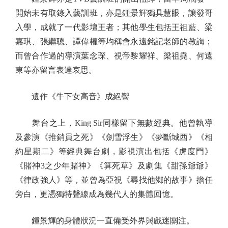
開始未有取錄入藝訓班，亦是鍾景輝獨具慧眼，讓發哥
入學，成就了一代影壇王者；其他學生包括王祖藍、梁
嘉琪、張繼聰、譚偉權等均稱會永遠銘記老師的教誨；
而曾合作過的導演葉念琛、視帝黎耀祥、梁祖堯、何遠
東等亦留言表達哀思。
遺作《牛下女高音》成絕響
舞台之上，King Sir同樣留下無數經典。他曾執導
及參演《推銷員之死》《劍雪浮生》《夢斷城西》《相
約星期二》等經典舞台劇，影視演出包括《虎度門》
《賭神3之少年賭神》《算死草》及劇集《甜孫爺爺》
《律政強人》等，並曾為亞視《尋找他鄉的故事》擔任
旁白，更憑獨特聲線成為幾代人的集體回憶。
鍾景輝的身體狀況一直備受外界與戲迷關注。