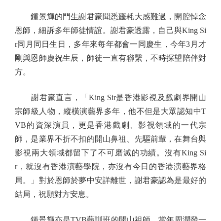
鍾景輝的門生謝君豪聞悉噩耗大感難過，開腔悼念
恩師，細訴多年師徒情誼。謝君豪透露，自己與King Si
r同月同日生日，多年來每年都會一同慶生，今年3月才
剛與恩師慶祝生辰，師徒一直有聯繫，不時探望陪伴對
方。
謝君豪直言，「King Sir是香港影視及戲劇界開山
宗師級人物，縱橫演藝界多年，他不但是大眾認知中T
VB的資深演員，更是香港戲劇、影視領域的一代宗
師，是業界不折不扣的開山鼻祖、先驅前輩，在舞台與
影視兩大領域都留下了不可磨滅的功績。沒有King Si
r，就沒有香港演藝學院，亦沒有今日的香港演藝界格
局。」對於恩師於夢中安詳離世，謝君豪認為是最好的
結局，祝願對方安息。
鍾景輝亦是TVB藝訓班的開山祖師，當年周潤發一