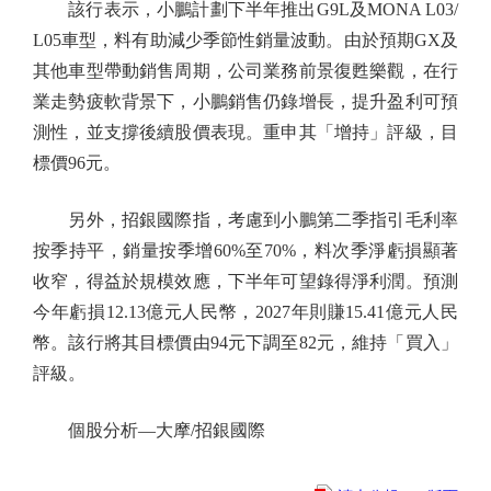
該行表示，小鵬計劃下半年推出G9L及MONA L03/
L05車型，料有助減少季節性銷量波動。由於預期GX及
其他車型帶動銷售周期，公司業務前景復甦樂觀，在行
業走勢疲軟背景下，小鵬銷售仍錄增長，提升盈利可預
測性，並支撐後續股價表現。重申其「增持」評級，目
標價96元。
另外，招銀國際指，考慮到小鵬第二季指引毛利率
按季持平，銷量按季增60%至70%，料次季淨虧損顯著
收窄，得益於規模效應，下半年可望錄得淨利潤。預測
今年虧損12.13億元人民幣，2027年則賺15.41億元人民
幣。該行將其目標價由94元下調至82元，維持「買入」
評級。
個股分析—大摩/招銀國際