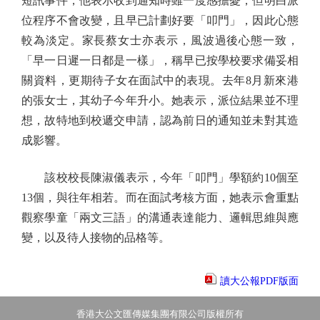
短訊事件，他表示收到通知時雖一度感擔憂，但明白派
位程序不會改變，且早已計劃好要「叩門」，因此心態
較為淡定。家長蔡女士亦表示，風波過後心態一致，
「早一日遲一日都是一樣」，稱早已按學校要求備妥相
關資料，更期待子女在面試中的表現。去年8月新來港
的張女士，其幼子今年升小。她表示，派位結果並不理
想，故特地到校遞交申請，認為前日的通知並未對其造
成影響。
該校校長陳淑儀表示，今年「叩門」學額約10個至
13個，與往年相若。而在面試考核方面，她表示會重點
觀察學童「兩文三語」的溝通表達能力、邏輯思維與應
變，以及待人接物的品格等。
讀大公報PDF版面
香港大公文匯傳媒集團有限公司版權所有