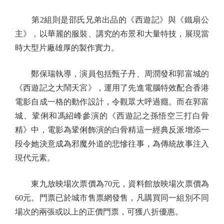
第2組則是邵氏兄弟出品的《西遊記》與《鐵扇公
主》，以華麗的服裝、講究的布景和大量特技，展現當
時大型片廠雄厚的製作實力。
鄭保瑞執導，演員包括甄子丹、周潤發和郭富城的
《西遊記之大鬧天宮》，運用了先進電腦特效配合香港
電影自成一格的動作設計，令觀眾大呼過癮。而在郭富
城、鞏俐和馮紹峰參演的《西遊記之孫悟空三打白骨
精》中，電影為鞏俐飾演的白骨精這一經典反派增添一
段令她決意成為邪魔外道的悲慘往事，為傳統故事注入
現代元素。
東九放映場次票價為70元，資料館放映場次票價為
60元。門票已於城市售票網發售，凡購買同一組別不同
場次的兩張或以上的正價門票，可獲八折優惠。