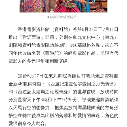
■郭富城飾演孫悟空。
香港電影資料館（資料館）將於6月27日至7月11日
推出「對話西遊」節目，分別在東九文化中心（東九）
劇院和資料館電影院放映3組、共6部風格各異，來自不
同年代改編名著《西遊記》的經典電影作品，呈現歷代
電影人的多元視角和創新演繹。
定於6月27日在東九劇院為節目打響頭炮是資料館
全新4K數碼修復：《西遊記第壹佰零壹回之月光寶盒》
和《西遊記大結局之仙履奇緣》的世界首映，放映時間
分別是當天下午3時和下午7時30分。導演兼編劇劉鎮偉
以天馬行空的想像力，把焦點放到周星馳飾演的主角孫
悟空在轉世後成為山賊的落難和對愛情的執迷，角色的
愛恨宿命令人動容。