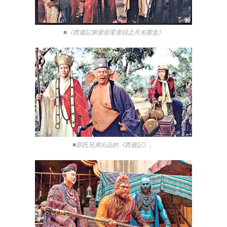
■《西遊記第壹佰零壹回之月光寶盒》
■邵氏兄弟出品的《西遊記》。