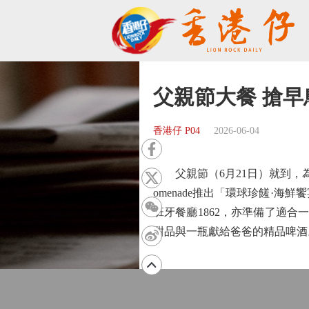
父親節大餐 搶早
香港仔 P04
2026-06-04
父親節（6月21日）就到，為
omenade推出「環球珍饈·
班牙餐廳1862，亦準備了適
甜品與一瓶獻給爸爸的精品啤酒