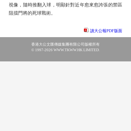
視像，隨時推翻入球，明顯針對近年愈來愈誇張的禁區
阻擋門將的死球戰術。
讀大公報PDF版面
香港大公文匯傳媒集團有限公司版權所有
© 1997-2026 WWW.TKWW.HK LIMITED.