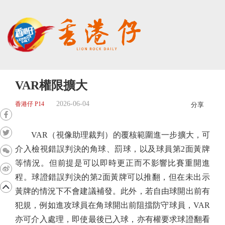
VAR權限擴大
2026-06-04
香港仔 P14
分享
VAR（視像助理裁判）的覆核範圍進一步擴大，可
介入檢視錯誤判決的角球、罰球，以及球員第2面黃牌
等情況。但前提是可以即時更正而不影響比賽重開進
程。球證錯誤判決的第2面黃牌可以推翻，但在未出示
黃牌的情況下不會建議補發。此外，若自由球開出前有
犯規，例如進攻球員在角球開出前阻擋防守球員，VAR
亦可介入處理，即使最後已入球，亦有權要求球證翻看