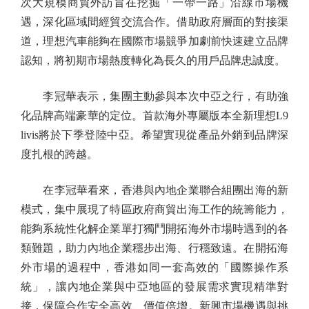
次大規模商貿外訪旨在挖掘「一帶一路」沿線市場機
遇，深化區域間經貿交流合作。借助政府層面的對接渠
道，理想汽車能夠在國際市場競爭加劇前快速建立品牌
認知，將初期市場熱度轉化為長久的用戶品牌忠誠度。
李冠華表示，集團主動參與本次中亞之行，有助強
化品牌高端豪華的定位。首款海外專屬版本全新理想L9
livis將於下季登陸中亞。希望實現從產品外銷到品牌深
度扎根的跨越。
在李冠華看來，香港與內地企業聯合組團出海的新
模式，集中展現了特區政府商貿出海工作的統籌能力，
能夠系統性化解企業單打獨鬥開拓海外市場時遇到的各
類難題，助力內地企業穩步出海、行穩致遠。在開拓海
外市場的過程中，香港如同一套高效的「國際操作系
統」，讓內地企業與中亞地區的發展需求實現精準對
接，保障合作安全高效、價值倍增。新興市場機遇與挑