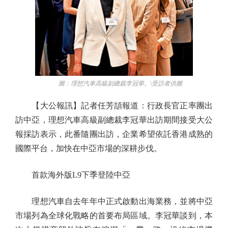
圖：理想汽車高級副總裁李冠華。\受訪者供圖
【大公報訊】記者任芳頡報道：行政長官正率團出
訪中亞，理想汽車高級副總裁李冠華出訪期間接受大公
報採訪表示，此番隨團出訪，企業希望依託香港成熟的
國際平台，加快在中亞市場的深耕步伐。
首款海外版L9下季登陸中亞
理想汽車自去年年中正式啟動出海業務，並將中亞
市場列為全球化戰略的首要布局區域。李冠華談到，本